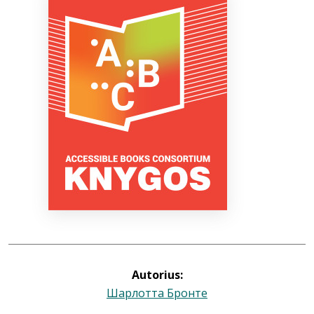
Bibliotekoms
D.U.K.
+370 667 80 541
info@elvislab.lt
Autorius:
Шарлотта Бронте