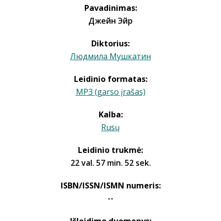
Pavadinimas:
Джейн Эйр
Diktorius:
Людмила Мушкатин
Leidinio formatas:
MP3 (garso įrašas)
Kalba:
Rusų
Leidinio trukmė:
22 val. 57 min. 52 sek.
ISBN/ISSN/ISMN numeris:
--