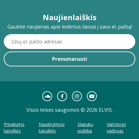
Naujienlaiškis
Gaukite naujienas apie leidinius tiesiai į savo el. paštą!
Prenumeruoti
Visos teisės saugomos © 2026 ELVIS.
Privatumo
Naudojimosi
Slapukų
Vartotojo
taisyklės
taisyklės
politika
vadovas