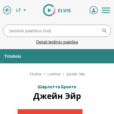
LT
Detali leidinio paieška
Titulinis
Apie ELVIS
Titulinis
Leidiniai
Джейн Эйр
Leidiniai
Шарлотта Бронте
Джейн Эйр
ELVIS atvyksta
Naujienos