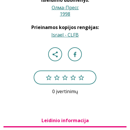
Išleidimo duomenys:
Олма-Пресс
1998
|
Prieinamos kopijos rengėjas:
Israel - CLFB
0 įvertinimų
Leidinio informacija