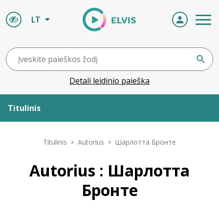
LT
Detali leidinio paieška
Titulinis
Apie ELVIS
Titulinis
Autorius
Шарлотта Бронте
Leidiniai
Autorius : Шарлотта
Бронте
ELVIS atvyksta
Naujienos