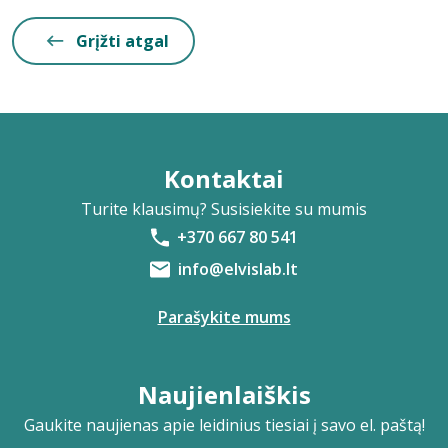
Grįžti atgal
Kontaktai
Turite klausimų? Susisiekite su mumis
+370 667 80 541
info@elvislab.lt
Parašykite mums
Naujienlaiškis
Gaukite naujienas apie leidinius tiesiai į savo el. paštą!