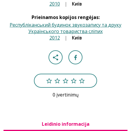
2010
|
|
Київ
Prieinamos kopijos rengėjas:
Республіканський будинок звукозапису та друку
Українського товариства сліпих
2012
|
|
Київ
0 įvertinimų
Leidinio informacija