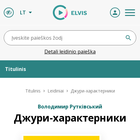
LT
Detali leidinio paieška
Titulinis
Apie ELVIS
Titulinis
Leidiniai
Джури-характерники
Leidiniai
Володимир Рутківський
Джури-характерники
ELVIS atvyksta
Naujienos