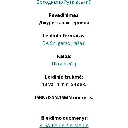
Володимир Рутківський
Pavadinimas:
Джури-характерники
Leidinio formatas:
DAISY (garso įrašas)
Kalba:
Ukrainiečių
Leidinio trukmė:
13 val. 1 min. 54 sek.
ISBN/ISSN/ISMN numeris:
--
Išleidimo duomenys:
А-БА-БА-ГА-ЛА-МА-ГА