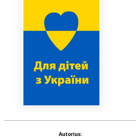
Bibliotekoms
D.U.K.
+370 667 80 541
info@elvislab.lt
Autorius: