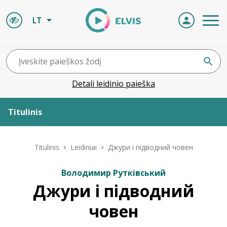
LT
Detali leidinio paieška
Titulinis
Apie ELVIS
Titulinis
Leidiniai
Джури і підводний човен
Leidiniai
Володимир Рутківський
Джури і підводний
ELVIS atvyksta
човен
Naujienos