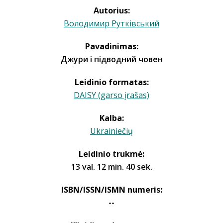
Autorius:
Володимир Рутківський
Pavadinimas:
Джури і підводний човен
Leidinio formatas:
DAISY (garso įrašas)
Kalba:
Ukrainiečių
Leidinio trukmė:
13 val. 12 min. 40 sek.
ISBN/ISSN/ISMN numeris:
--