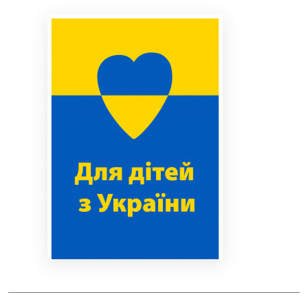
Bibliotekoms
D.U.K.
+370 667 80 541
info@elvislab.lt