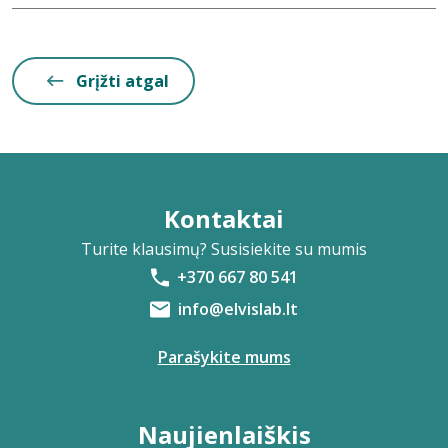
Grįžti atgal
Kontaktai
Turite klausimų? Susisiekite su mumis
+370 667 80 541
info@elvislab.lt
Parašykite mums
Naujienlaiškis