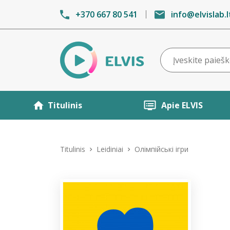
+370 667 80 541
info@elvislab.l
Titulinis
Apie ELVIS
Titulinis
Leidiniai
Олімпійські ігри