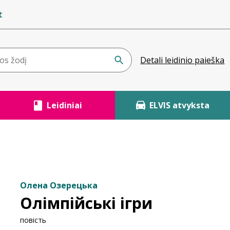
t
Detali leidinio paieška
Leidiniai
ELVIS atvyksta
Олена Озерецька
Олімпійські ігри
повість