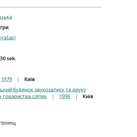
ецька
ігри
įrašas)
 30 sek.
1979
|
Київ
ський будинок звукозапису та друку
о товариства сліпих
|
1996
|
Київ
ertinimų