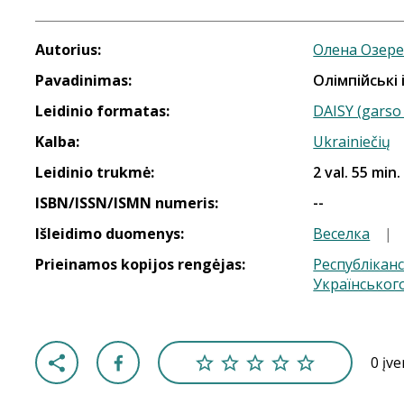
Autorius:
Олена Озер
Pavadinimas:
Олімпійські 
Leidinio formatas:
DAISY (garso 
Kalba:
Ukrainiečių
Leidinio trukmė:
2 val. 55 min.
ISBN/ISSN/ISMN numeris:
--
Išleidimo duomenys:
Веселка
|
Prieinamos kopijos rengėjas:
Республікан
Українськог
0 įv