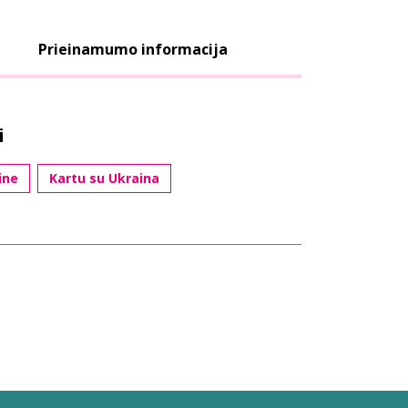
Prieinamumo informacija
i
ine
Kartu su Ukraina