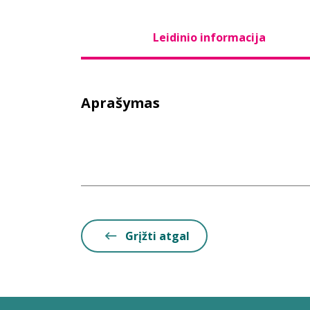
Leidinio informacija
Aprašymas
Grįžti atgal