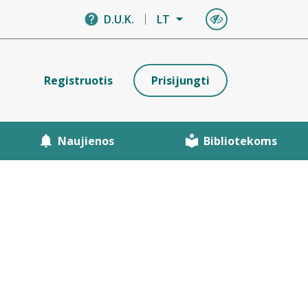
D.U.K.
LT
Registruotis
Prisijungti
Naujienos
Bibliotekoms