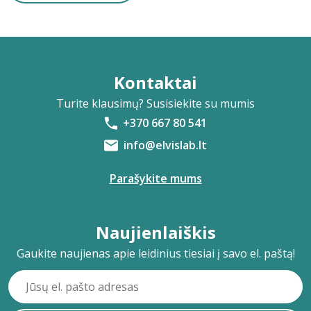
Kontaktai
Turite klausimų? Susisiekite su mumis
+370 667 80 541
info@elvislab.lt
Parašykite mums
Naujienlaiškis
Gaukite naujienas apie leidinius tiesiai į savo el. paštą!