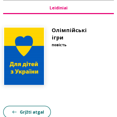
Leidiniai
Bibliotekoms
D.U.K.
Олімпійські
ігри
повість
+370 667 80 541
info@elvislab.lt
Grįžti atgal