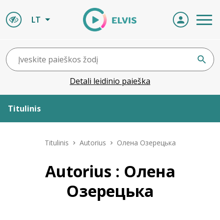
LT
Detali leidinio paieška
Titulinis
Apie ELVIS
Titulinis
Autorius
Олена Озерецька
Leidiniai
Autorius : Олена
Озерецька
ELVIS atvyksta
Naujienos