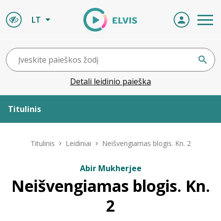
LT
Detali leidinio paieška
Titulinis
Apie ELVIS
Titulinis
Leidiniai
Neišvengiamas blogis. Kn. 2
Leidiniai
Abir Mukherjee
Neišvengiamas blogis. Kn.
ELVIS atvyksta
2
Naujienos