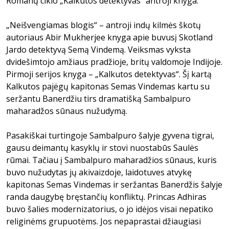
Romanų ciklo „Kalkutos detektyvas“ antroji knyga.
„Neišvengiamas blogis“ – antroji indų kilmės škotų
autoriaus Abir Mukherjee knyga apie buvusį Skotland
Jardo detektyvą Semą Vindemą. Veiksmas vyksta
dvidešimtojo amžiaus pradžioje, britų valdomoje Indijoje.
Pirmoji serijos knyga – „Kalkutos detektyvas“. Šį kartą
Kalkutos pajėgų kapitonas Semas Vindemas kartu su
seržantu Banerdžiu tirs dramatišką Sambalpuro
maharadžos sūnaus nužudymą.
Pasakiškai turtingoje Sambalpuro šalyje gyvena tigrai,
gausu deimantų kasyklų ir stovi nuostabūs Saulės
rūmai. Tačiau į Sambalpuro maharadžios sūnaus, kuris
buvo nužudytas jų akivaizdoje, laidotuves atvykę
kapitonas Semas Vindemas ir seržantas Banerdžis šalyje
randa daugybę bręstančių konfliktų. Princas Adhiras
buvo šalies modernizatorius, o jo idėjos visai nepatiko
religinėms grupuotėms. Jos nepaprastai džiaugiasi