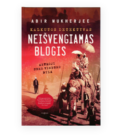
Bibliotekoms
D.U.K.
+370 667 80 541
info@elvislab.lt