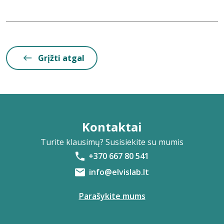
Grįžti atgal
Kontaktai
Turite klausimų? Susisiekite su mumis
+370 667 80 541
info@elvislab.lt
Parašykite mums