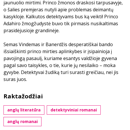
jaunuolio mirtimi. Princo žmonos draskosi tarpusavyje,
o šalies premjeras nutyli apie problemas deimantų
kasykloje. Kalkutos detektyvams bus ką veikti! Princo
Adahiro žmogžudystė buvo tik pirmasis nusikaltimas
prasidėjusioje grandinėje.
Semas Vindemas ir Banerdžis desperatiškai bando
išsiaiškinti princo mirties aplinkybes ir įsipainioja į
pavojingą pasaulį, kuriame esantys valdžioje gyvena
pagal savo taisykles, o tie, kurie jų nesilaiko – moka
gyvybe. Detektyvai žudiką turi surasti greičiau, nei jis
suras juos.
Raktažodžiai
anglų literatūra
detektyviniai romanai
anglų romanai