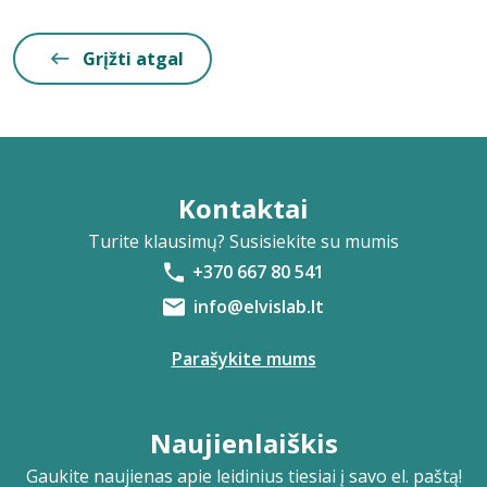
Grįžti atgal
Kontaktai
Turite klausimų? Susisiekite su mumis
+370 667 80 541
info@elvislab.lt
Parašykite mums
Naujienlaiškis
Gaukite naujienas apie leidinius tiesiai į savo el. paštą!