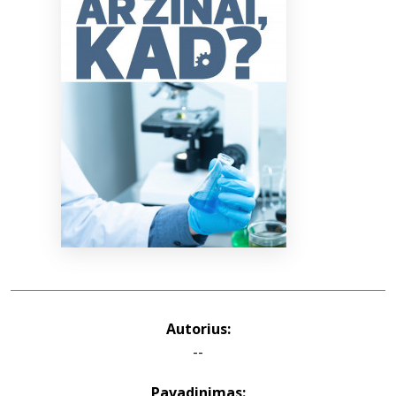
Bibliotekoms
D.U.K.
+370 667 80 541
info@elvislab.lt
Autorius:
--
Pavadinimas: