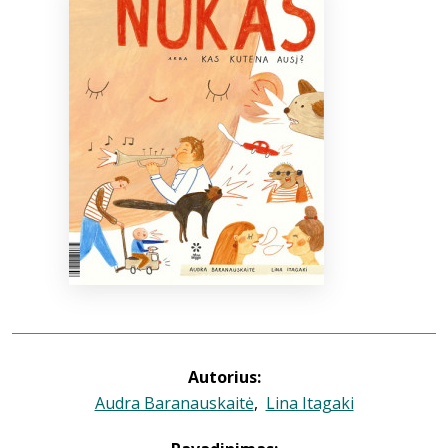
Bibliotekoms
D.U.K.
+370 667 80 541
info@elvislab.lt
Autorius:
Audra Baranauskaitė
,
Lina Itagaki