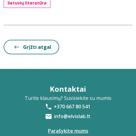
lietuvių literatūra
Grįžti atgal
Kontaktai
Turite klausimų? Susisiekite su mumis
+370 667 80 541
info@elvislab.lt
Parašykite mums