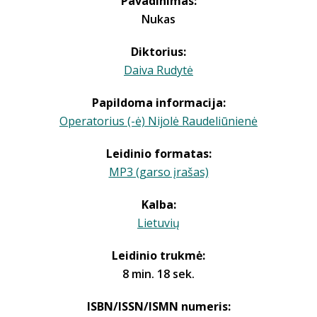
Pavadinimas:
Nukas
Diktorius:
Daiva Rudytė
Papildoma informacija:
Operatorius (-ė) Nijolė Raudeliūnienė
Leidinio formatas:
MP3 (garso įrašas)
Kalba:
Lietuvių
Leidinio trukmė:
8 min. 18 sek.
ISBN/ISSN/ISMN numeris: