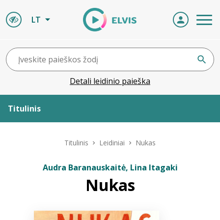
LT
Detali leidinio paieška
Titulinis
Apie ELVIS
Titulinis
Leidiniai
Nukas
Leidiniai
Audra Baranauskaitė, Lina Itagaki
Nukas
ELVIS atvyksta
Naujienos