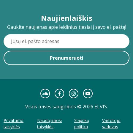
Naujienlaiškis
Gaukite naujienas apie leidinius tiesiai į savo el. paštą!
Prenumeruoti
Visos teisės saugomos © 2026 ELVIS.
Privatumo
Naudojimosi
Slapukų
Vartotojo
taisyklės
taisyklės
politika
vadovas