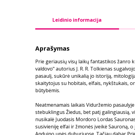
Leidinio informacija
Aprašymas
Prie geriausių visų laikų fantastikos žanro 
valdovo" autorius J. R. R. Tolkienas sugalv
pasaulį, sukūrė unikalią jo istoriją, mitologi
skaitytojus su hobitais, elfais, nykštukais, 
būtybėmis.
Neatmenamais laikais Viduržemio pasaulyje 
stebuklingus Žiedus, bet patį galingiausią, 
nusikalė Juodasis Mordoro Lordas Sauronas
susivieniję elfai ir žmonės įveikė Sauroną, 
Anduino upės duburiuose. Tačiau dabar Prieš