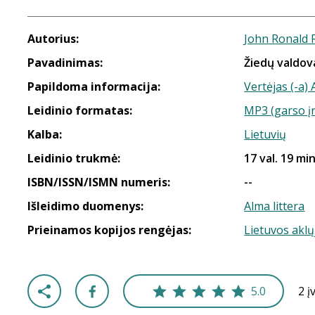
Autorius:
John Ronald 
Pavadinimas:
Žiedų valdova
Papildoma informacija:
Vertėjas (-a)
Leidinio formatas:
MP3 (garso į
Kalba:
Lietuvių
Leidinio trukmė:
17 val. 19 min
ISBN/ISSN/ISMN numeris:
--
Išleidimo duomenys:
Alma littera
Prieinamos kopijos rengėjas:
Lietuvos aklų
5.0
2 į