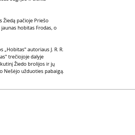
s Žiedą pačioje Priešo
o jaunas hobitas Frodas, o
 „Hobitas" autoriaus J. R. R.
as" trečiojoje dalyje
tinį Žiedo brolijos ir jų
do Nešėjo užduoties pabaigą.