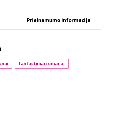
Prieinamumo informacija
i
anai
fantastiniai romanai