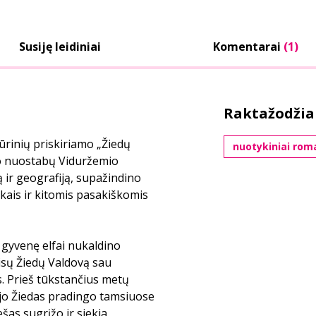
Susiję leidiniai
Komentarai
(1)
Raktažodžia
kūrinių priskiriamo „Žiedų
nuotykiniai rom
ojo nuostabų Viduržemio
ją ir geografiją, supažindino
orkais ir kitomis pasakiškomis
gyvenę elfai nukaldino
visų Žiedų Valdovą sau
. Prieš tūkstančius metų
o jo Žiedas pradingo tamsiuose
as sugrįžo ir siekia