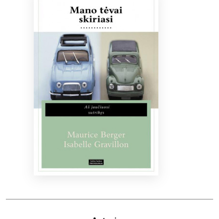
Bibliotekoms
D.U.K.
+370 667 80 541
info@elvislab.lt