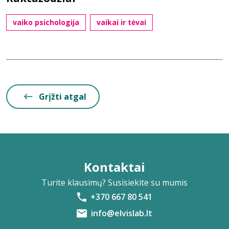
vaiko psichologija
vaikai ir tėvai
Grįžti atgal
Kontaktai
Turite klausimų? Susisiekite su mumis
+370 667 80 541
info@elvislab.lt