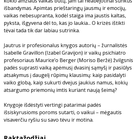
kokio amžiaus vaikas būtų, jam tai neabejotinai sunkus
išbandymas. Apimtas prieštaringų jausmų ir emocijų,
vaikas nebesupranta, kodėl staiga ima jaustis kaltas,
pyksta, išgyvena dėl to, kas jo laukia... O krizės ištikti
tėvai tada tik dar labiau sutrinka.
Jautrus ir profesionalus knygos autorių – žurnalistės
Isabelle Gravillon (Izabel Gravijon) ir vaikų psichiatro
profesoriaus Maurice’o Berger (Moriso Beržė) žvilgsnis
padės suprasti vaiką apėmusį dvasinį sąmyšį ir pasiūlys
atsakymus į daugelį rūpimų klausimų: kaip pasidalyti
vaiko globą, kaip sukurti dvejus jaukius namus, kokių
atsargumo priemonių imtis kuriant naują šeimą?
Knygoje išdėstyti vertingi patarimai padės
išsiskyrusioms poroms sutarti, o vaikui – mėgautis
visaverčiu ryšiu su savo tėvu ir motina.
Raktažodžiai