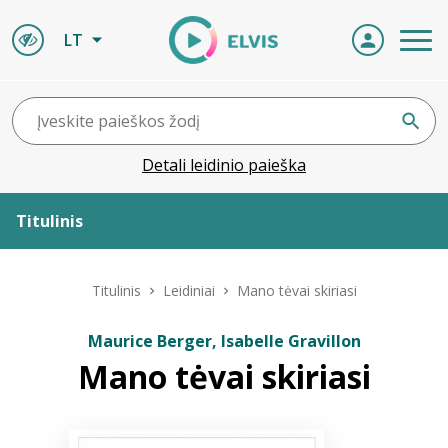
LT
Detali leidinio paieška
Titulinis
Apie ELVIS
Titulinis
Leidiniai
Mano tėvai skiriasi
Leidiniai
Maurice Berger, Isabelle Gravillon
Mano tėvai skiriasi
ELVIS atvyksta
Naujienos