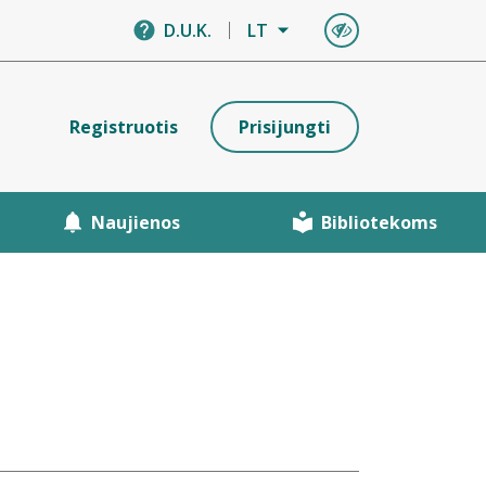
D.U.K.
LT
Registruotis
Prisijungti
Naujienos
Bibliotekoms