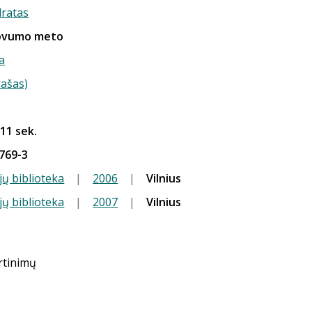
ratas
tovumo meto
a
rašas)
 11 sek.
769-3
jų biblioteka
|
2006
|
Vilnius
jų biblioteka
|
2007
|
Vilnius
ertinimų