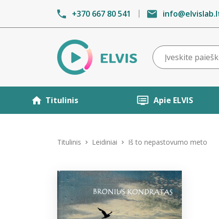
+370 667 80 541
info@elvislab.l
Titulinis
Apie ELVIS
Titulinis
Leidiniai
Iš to nepastovumo meto