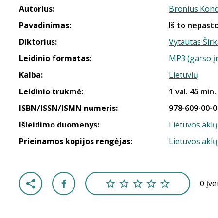
Autorius:
Bronius Kond
Pavadinimas:
Iš to nepas
Diktorius:
Vytautas Širk
Leidinio formatas:
MP3 (garso į
Kalba:
Lietuvių
Leidinio trukmė:
1 val. 45 min.
ISBN/ISSN/ISMN numeris:
978-609-00-0
Išleidimo duomenys:
Lietuvos aklų
Prieinamos kopijos rengėjas:
Lietuvos aklų
0 įv