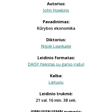
Autorius:
John Howkins
Pavadinimas:
Kūrybos ekonomika
Diktorius:
Nijolė Lipeikaitė
Leidinio formatas:
DAISY (tekstas su garso įrašu)
Kalba:
Lietuvių
Leidinio trukmė:
21 val. 16 min. 38 sek.
ISBN/ISSN/ISMN numeris: