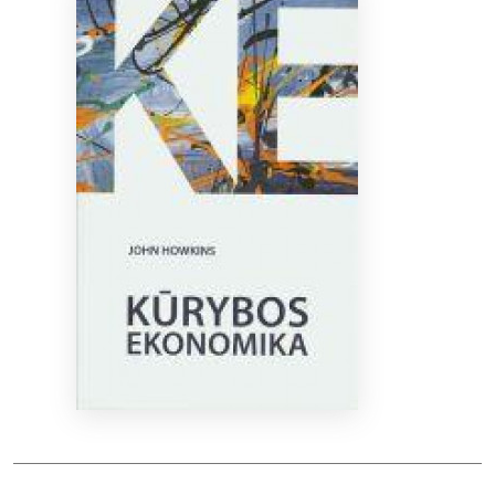
Bibliotekoms
D.U.K.
+370 667 80 541
info@elvislab.lt