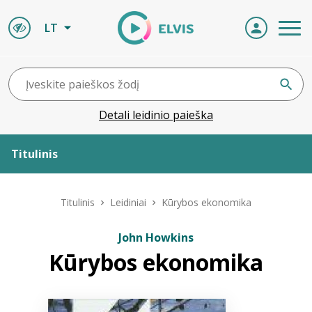
LT
Detali leidinio paieška
Titulinis
Apie ELVIS
Titulinis
Leidiniai
Kūrybos ekonomika
Leidiniai
John Howkins
Kūrybos ekonomika
ELVIS atvyksta
Naujienos