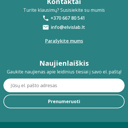
Kontaktai
Turite klausimų? Susisiekite su mumis
+370 667 80 541
info@elvislab.lt
Parašykite mums
Naujienlaiškis
Gaukite naujienas apie leidinius tiesiai į savo el. paštą!
Prenumeruoti