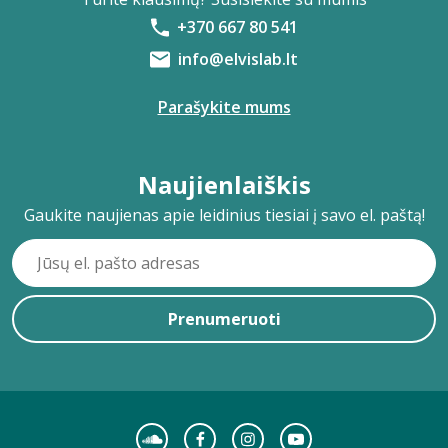
+370 667 80 541
info@elvislab.lt
Parašykite mums
Naujienlaiškis
Gaukite naujienas apie leidinius tiesiai į savo el. paštą!
Prenumeruoti