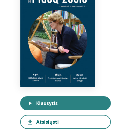
Bibliotekoms
D.U.K.
+370 667 80 541
info@elvislab.lt
Klausytis
Atsisiųsti