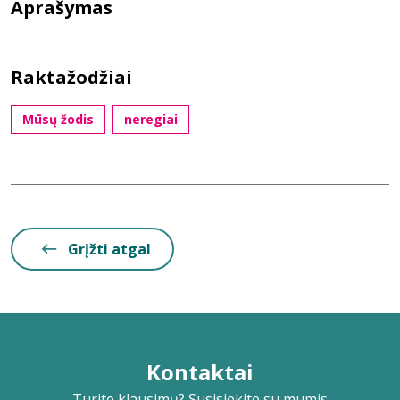
Aprašymas
Raktažodžiai
Mūsų žodis
neregiai
Grįžti atgal
Kontaktai
Turite klausimų? Susisiekite su mumis