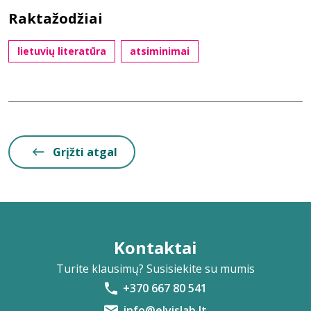
Raktažodžiai
lietuvių literatūra
atsiminimai
Grįžti atgal
Kontaktai
Turite klausimų? Susisiekite su mumis
+370 667 80 541
info@elvislab.lt