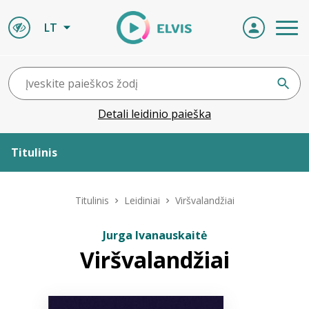
LT
Detali leidinio paieška
Titulinis
Apie ELVIS
Titulinis
Leidiniai
Viršvalandžiai
Leidiniai
Jurga Ivanauskaitė
Viršvalandžiai
ELVIS atvyksta
Naujienos