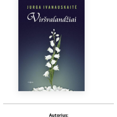
Bibliotekoms
D.U.K.
+370 667 80 541
info@elvislab.lt
Autorius: