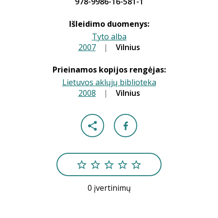
978-9986-16-581-1
Išleidimo duomenys:
Tyto alba
2007
|
|
Vilnius
Prieinamos kopijos rengėjas:
Lietuvos aklųjų biblioteka
2008
|
|
Vilnius
0 įvertinimų