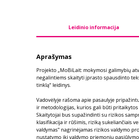
Leidinio informacija
Aprašymas
Projekto „MoBiLait: mokymosi galimybių a
negalintiems skaityti įprasto spausdinto tek
tinklą“ leidinys.
Vadovėlyje rašoma apie pasaulyje pripažint
ir metodologijas, kurios gali būti pritaikytos
Skaitytojai bus supažindinti su rizikos sampr
klasifikacija ir rūšimis, riziką sukeliančiais v
valdymas" nagrinėjamas rizikos valdymo pro
nustatymo iki valdymo priemonių pasiūlymo 