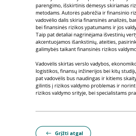
parengimo, išskirtinis dėmesys skiriamas rizi
metodams. Autorės pabrėžia ir finansinio ri
vadovėlio dalis skiria finansinės analizės, 
bei finansinės rizikos ypatumams ir jos val
Taip pat detaliai nagrinėjama išvestinių ver
akcentuojamos išankstinių, ateities, pasirin
galimybės taikant finansinės rizikos valdym
Vadovėlis skirtas verslo vadybos, ekonomikos
logistikos, finansų inžinerijos bei kitų stu
pat vadovėlis bus naudingas ir kitiems skai
gilintis į rizikos valdymo problemas ir norint
rizikos valdymo srityje, bei specialistams pr
Grįžti atgal