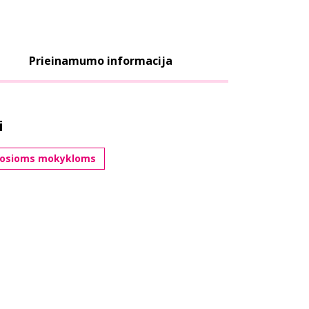
Prieinamumo informacija
i
štosioms mokykloms