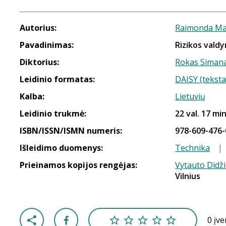
Autorius:
Raimonda Ma
Pavadinimas:
Rizikos vald
Diktorius:
Rokas Simana
Leidinio formatas:
DAISY (teksta
Kalba:
Lietuvių
Leidinio trukmė:
22 val. 17 min
ISBN/ISSN/ISMN numeris:
978-609-476-
Išleidimo duomenys:
Technika
|
Prieinamos kopijos rengėjas:
Vytauto Didži
Vilnius
0 įv