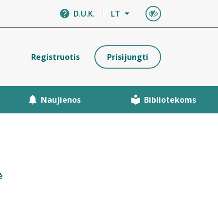
D.U.K.
LT
Registruotis
Prisijungti
Naujienos
Bibliotekoms
ė