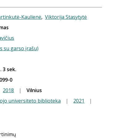
rtinkutė-Kaulienė
,
Viktorija Stasytytė
ymas
vičius
s su garso įrašu)
. 3 sek.
099-0
2018
|
Vilnius
ojo universiteto biblioteka
|
2021
|
ertinimų