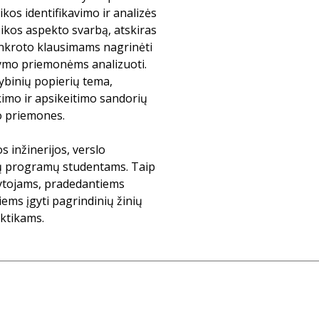
kos identifikavimo ir analizės
zikos aspekto svarbą, atskiras
bankroto klausimams nagrinėti
dymo priemonėms analizuoti.
tybinių popierių tema,
kimo ir apsikeitimo sandorių
o priemones.
 inžinerijos, verslo
dijų programų studentams. Taip
tytojams, pradedantiems
iems įgyti pagrindinių žinių
aktikams.