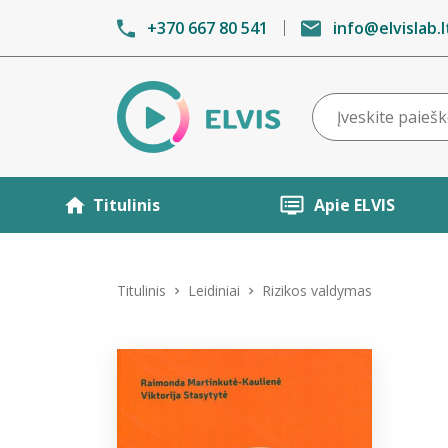
+370 667 80 541
info@elvislab.l
Titulinis
Apie ELVIS
Titulinis
Leidiniai
Rizikos valdymas