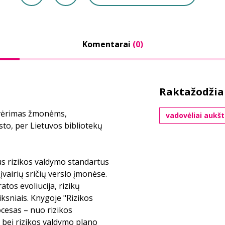
Komentarai
(0)
Raktažodžia
tvėrimas žmonėms,
vadovėliai auk
sto, per Lietuvos bibliotekų
us rizikos valdymo standartus
 įvairių sričių verslo įmonėse.
atos evoliucija, rizikų
eiksniais. Knygoje "Rizikos
cesas – nuo rizikos
bei rizikos valdymo plano