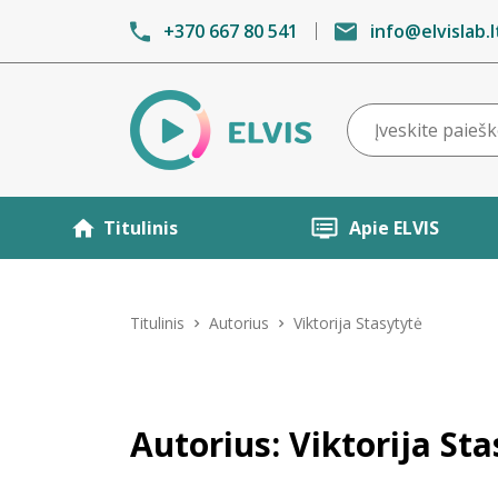
+370 667 80 541
info@elvislab.l
Titulinis
Apie ELVIS
Titulinis
Autorius
Viktorija Stasytytė
Autorius: Viktorija St