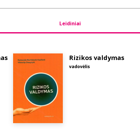
Leidiniai
mas
Rizikos valdymas
vadovėlis