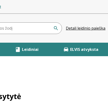
t
Detali leidinio paieška
Leidiniai
ELVIS atvyksta
asytytė