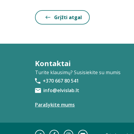
Grįžti atgal
Kontaktai
Turite klausimų? Susisiekite su mumis
+370 667 80 541
info@elvislab.lt
Parašykite mums