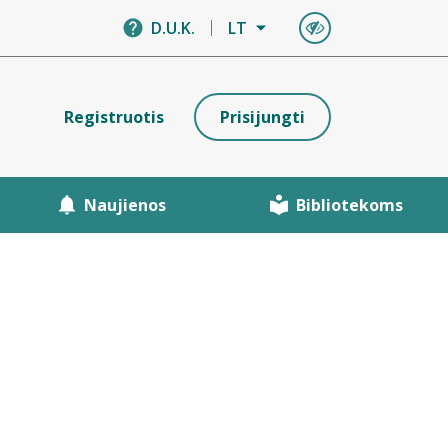
D.U.K.
LT
Registruotis
Prisijungti
Naujienos
Bibliotekoms