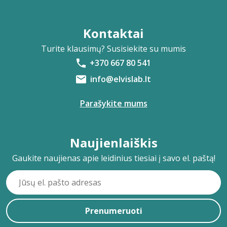
Kontaktai
Turite klausimų? Susisiekite su mumis
+370 667 80 541
info@elvislab.lt
Parašykite mums
Naujienlaiškis
Gaukite naujienas apie leidinius tiesiai į savo el. paštą!
Prenumeruoti