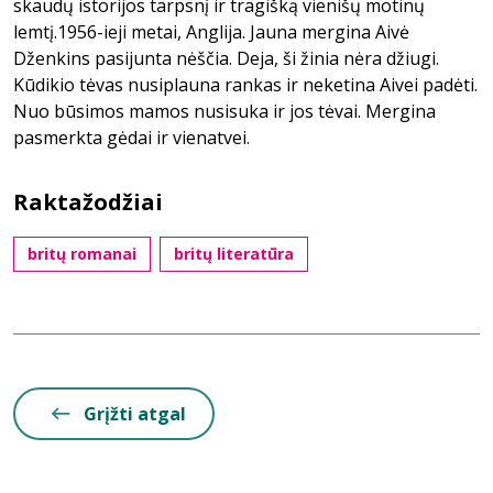
skaudų istorijos tarpsnį ir tragišką vienišų motinų
lemtį.1956-ieji metai, Anglija. Jauna mergina Aivė
Dženkins pasijunta nėščia. Deja, ši žinia nėra džiugi.
Kūdikio tėvas nusiplauna rankas ir neketina Aivei padėti.
Nuo būsimos mamos nusisuka ir jos tėvai. Mergina
pasmerkta gėdai ir vienatvei.
Raktažodžiai
britų romanai
britų literatūra
Grįžti atgal