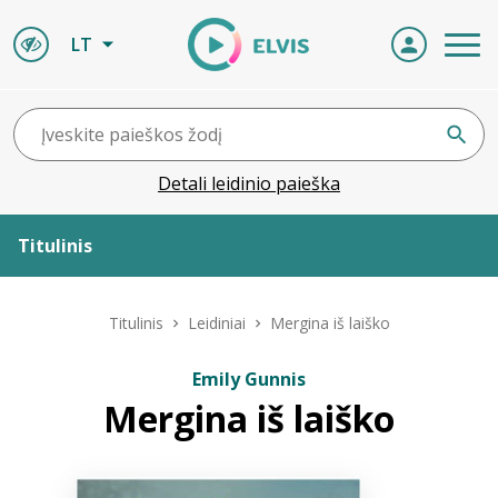
LT
Detali leidinio paieška
Titulinis
Apie ELVIS
Titulinis
Leidiniai
Mergina iš laiško
Leidiniai
Emily Gunnis
Mergina iš laiško
ELVIS atvyksta
Naujienos