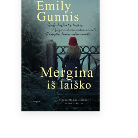
Bibliotekoms
D.U.K.
+370 667 80 541
info@elvislab.lt