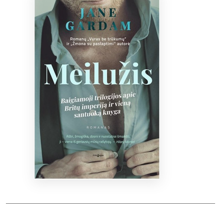
Bibliotekoms
D.U.K.
+370 667 80 541
info@elvislab.lt