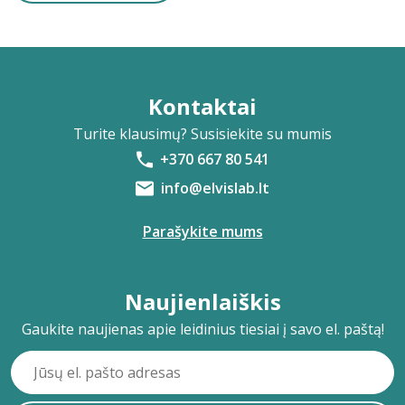
Kontaktai
Turite klausimų? Susisiekite su mumis
+370 667 80 541
info@elvislab.lt
Parašykite mums
Naujienlaiškis
Gaukite naujienas apie leidinius tiesiai į savo el. paštą!