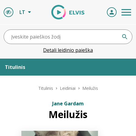
LT
Detali leidinio paieška
Titulinis
Apie ELVIS
Titulinis
Leidiniai
Meilužis
Leidiniai
Jane Gardam
Meilužis
ELVIS atvyksta
Naujienos