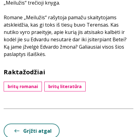
„Meilužis“ trečioji knyga.
Romane „Meilužis“ rašytoja pamažu skaitytojams
atskleidžia, kas gi toks iš tiesų buvo Terensas. Kas
nutiko vyro praeityje, apie kurią jis atsisako kalbėti ir
kodėl jie su Edvardu nesutarė dar iki įsiterpiant Betei?
Ką jame įžvelgė Edvardo žmona? Galiausiai visos šios
paslaptys išaiškės.
Raktažodžiai
britų romanai
britų literatūra
Grįžti atgal