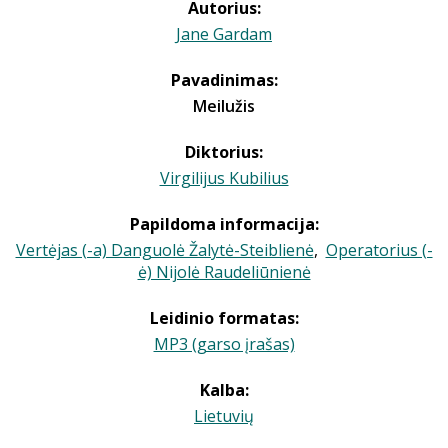
Autorius:
Jane Gardam
Pavadinimas:
Meilužis
Diktorius:
Virgilijus Kubilius
Papildoma informacija:
Vertėjas (-a) Danguolė Žalytė-Steiblienė
,
Operatorius (-
ė) Nijolė Raudeliūnienė
Leidinio formatas:
MP3 (garso įrašas)
Kalba:
Lietuvių