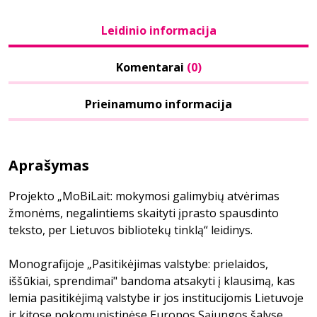
Leidinio informacija
Komentarai
(0)
Prieinamumo informacija
Aprašymas
Projekto „MoBiLait: mokymosi galimybių atvėrimas
žmonėms, negalintiems skaityti įprasto spausdinto
teksto, per Lietuvos bibliotekų tinklą“ leidinys.
Monografijoje „Pasitikėjimas valstybe: prielaidos,
iššūkiai, sprendimai" bandoma atsakyti į klausimą, kas
lemia pasitikėjimą valstybe ir jos institucijomis Lietuvoje
ir kitose pokomunistinėse Europos Sąjungos šalyse