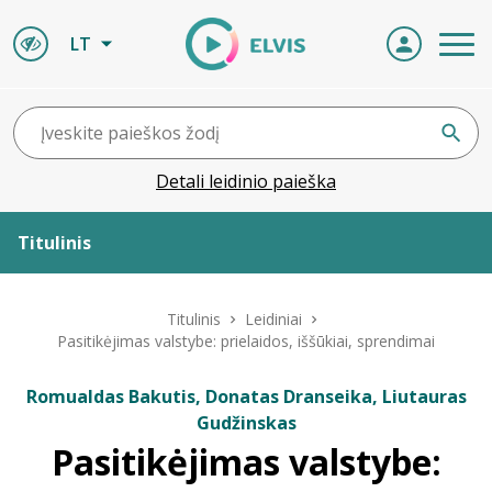
LT
Detali leidinio paieška
Titulinis
Apie ELVIS
Titulinis
Leidiniai
Pasitikėjimas valstybe: prielaidos, iššūkiai, sprendimai
Leidiniai
Romualdas Bakutis, Donatas Dranseika, Liutauras
Gudžinskas
ELVIS atvyksta
Pasitikėjimas valstybe:
Naujienos