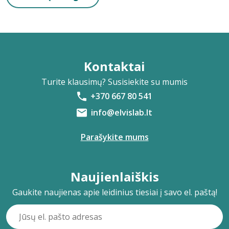
Kontaktai
Turite klausimų? Susisiekite su mumis
+370 667 80 541
info@elvislab.lt
Parašykite mums
Naujienlaiškis
Gaukite naujienas apie leidinius tiesiai į savo el. paštą!