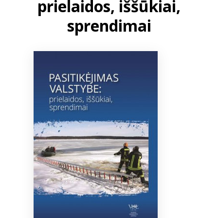
prielaidos, iššūkiai,
sprendimai
Bibliotekoms
D.U.K.
+370 667 80 541
info@elvislab.lt