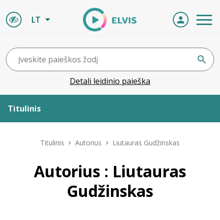
LT
Detali leidinio paieška
Titulinis
Apie ELVIS
Titulinis
Autorius
Liutauras Gudžinskas
Leidiniai
Autorius : Liutauras
Gudžinskas
ELVIS atvyksta
Naujienos