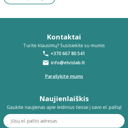
Kontaktai
Turite klausimų? Susisiekite su mumis
+370 667 80 541
info@elvislab.lt
Parašykite mums
Naujienlaiškis
Gaukite naujienas apie leidinius tiesiai į savo el. paštą!