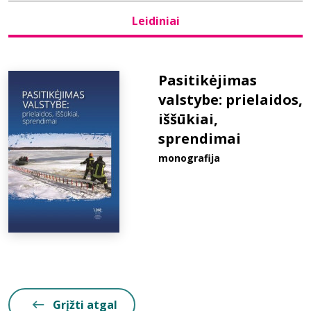
Leidiniai
Bibliotekoms
D.U.K.
Pasitikėjimas
valstybe: prielaidos,
iššūkiai,
+370 667 80 541
sprendimai
info@elvislab.lt
monografija
Grįžti atgal