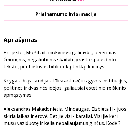
Prieinamumo informacija
Aprašymas
Projekto „MoBiLait: mokymosi galimybių atvėrimas
žmonėms, negalintiems skaityti įprasto spausdinto
teksto, per Lietuvos bibliotekų tinklą“ leidinys.
Knyga - drąsi studija - tūkstantmečius gyvos institucijos,
politinės ir dvasinės idėjos, galiausiai estetinio reiškinio
apmąstymas.
Aleksandras Makedonietis, Mindaugas, Elzbieta II - juos
skiria laikas ir erdvė. Bet jie visi - karaliai. Visi jie keri
mūsų vaziduotę ir kelia nepaliaujamus ginčus. Kodėl?