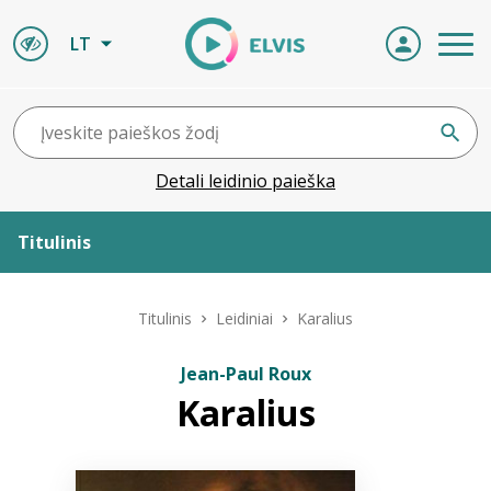
LT
Detali leidinio paieška
Titulinis
Apie ELVIS
Titulinis
Leidiniai
Karalius
Leidiniai
Jean-Paul Roux
Karalius
ELVIS atvyksta
Naujienos