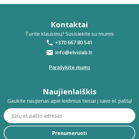
Kontaktai
Turite klausimų? Susisiekite su mumis
+370 667 80 541
info@elvislab.lt
Parašykite mums
Naujienlaiškis
Gaukite naujienas apie leidinius tiesiai į savo el. paštą!
Prenumeruoti