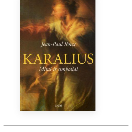
Bibliotekoms
D.U.K.
+370 667 80 541
info@elvislab.lt