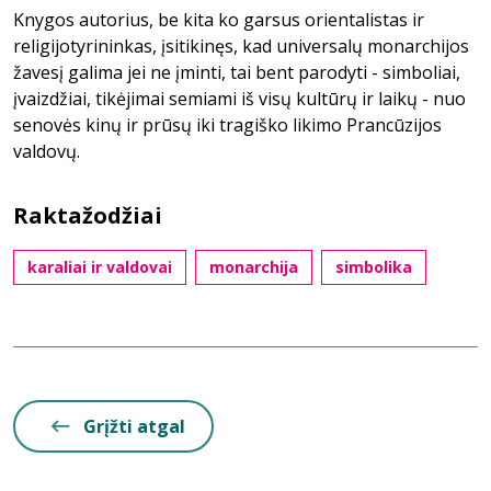
Knygos autorius, be kita ko garsus orientalistas ir
religijotyrininkas, įsitikinęs, kad universalų monarchijos
žavesį galima jei ne įminti, tai bent parodyti - simboliai,
įvaizdžiai, tikėjimai semiami iš visų kultūrų ir laikų - nuo
senovės kinų ir prūsų iki tragiško likimo Prancūzijos
valdovų.
Raktažodžiai
karaliai ir valdovai
monarchija
simbolika
Grįžti atgal