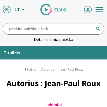
LT
Detali leidinio paieška
Titulinis
Apie ELVIS
Titulinis
Autorius
Jean-Paul Roux
Leidiniai
Autorius : Jean-Paul Roux
ELVIS atvyksta
Leidiniai
Naujienos