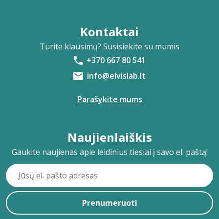
Kontaktai
Turite klausimų? Susisiekite su mumis
+370 667 80 541
info@elvislab.lt
Parašykite mums
Naujienlaiškis
Gaukite naujienas apie leidinius tiesiai į savo el. paštą!
Prenumeruoti