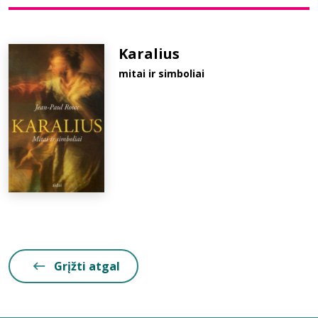
Bibliotekoms
Karalius
mitai ir simboliai
D.U.K.
+370 667 80 541
info@elvislab.lt
Grįžti atgal