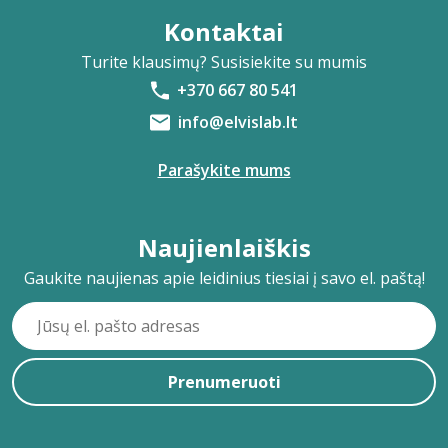
Kontaktai
Turite klausimų? Susisiekite su mumis
+370 667 80 541
info@elvislab.lt
Parašykite mums
Naujienlaiškis
Gaukite naujienas apie leidinius tiesiai į savo el. paštą!
Prenumeruoti