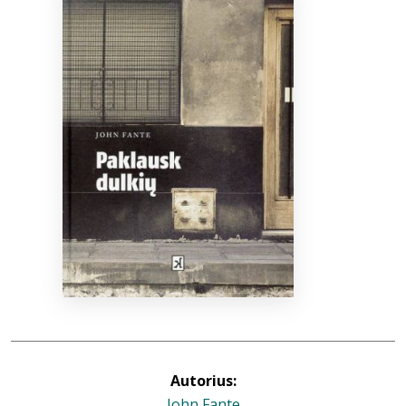
Bibliotekoms
D.U.K.
+370 667 80 541
info@elvislab.lt
Autorius:
John Fante