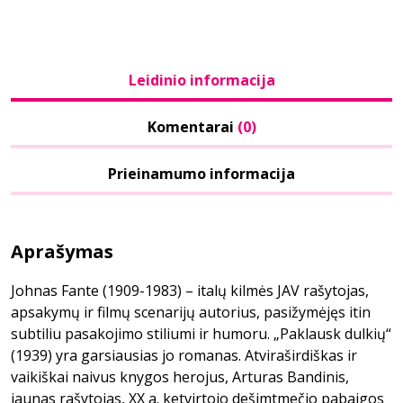
Leidinio informacija
Komentarai
(0)
Prieinamumo informacija
Aprašymas
Johnas Fante (1909-1983) – italų kilmės JAV rašytojas,
apsakymų ir filmų scenarijų autorius, pasižymėjęs itin
subtiliu pasakojimo stiliumi ir humoru. „Paklausk dulkių“
(1939) yra garsiausias jo romanas. Atviraširdiškas ir
vaikiškai naivus knygos herojus, Arturas Bandinis,
jaunas rašytojas, XX a. ketvirtojo dešimtmečio pabaigos