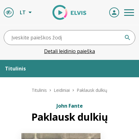
LT
Detali leidinio paieška
Titulinis
Apie ELVIS
Titulinis
Leidiniai
Paklausk dulkių
Leidiniai
John Fante
Paklausk dulkių
ELVIS atvyksta
Naujienos