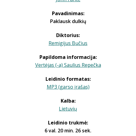
Pavadinimas:
Paklausk dulkių
Diktorius:
Remigijus Bučius
Papildoma informacija:
Vertėjas (-a) Saulius Repečka
Leidinio formatas:
MP3 (garso įrašas)
Kalba:
Lietuvių
Leidinio trukmė:
6 val. 20 min. 26 sek.