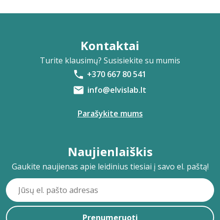
Kontaktai
Turite klausimų? Susisiekite su mumis
+370 667 80 541
info@elvislab.lt
Parašykite mums
Naujienlaiškis
Gaukite naujienas apie leidinius tiesiai į savo el. paštą!
Prenumeruoti