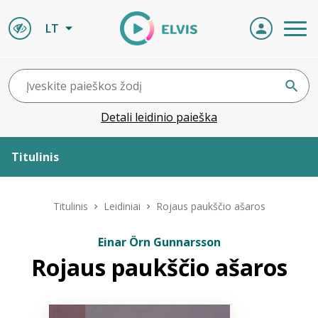
LT
Detali leidinio paieška
Titulinis
Apie ELVIS
Titulinis
Leidiniai
Rojaus paukščio ašaros
Leidiniai
Einar Örn Gunnarsson
Rojaus paukščio ašaros
ELVIS atvyksta
Naujienos