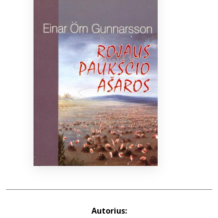
Bibliotekoms
D.U.K.
+370 667 80 541
info@elvislab.lt
Autorius: