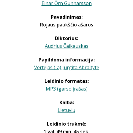
Einar Örn Gunnarsson
Pavadinimas:
Rojaus paukščio ašaros
Diktorius:
Audrius Čaikauskas
Papildoma informacija:
Vertėjas (-a) Jurgita Abraitytė
Leidinio formatas:
MP3 (garso įrašas)
Kalba:
Lietuvių
Leidinio trukmė:
1 val. 49 min. 45 sek.