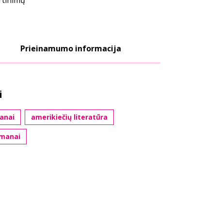
ertinimų
Prieinamumo informacija
i
anai
amerikiečių literatūra
omanai