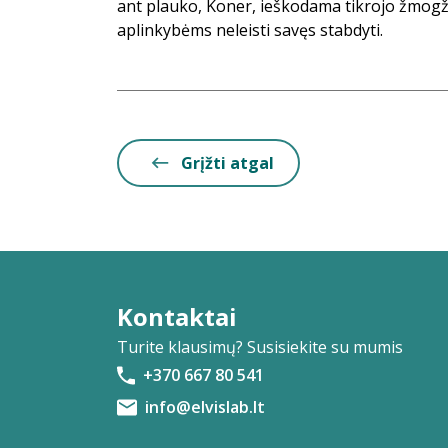
ant plauko, Koner, ieškodama tikrojo žmogž
aplinkybėms neleisti savęs stabdyti.
Grįžti atgal
Kontaktai
Turite klausimų? Susisiekite su mumis
+370 667 80 541
info@elvislab.lt