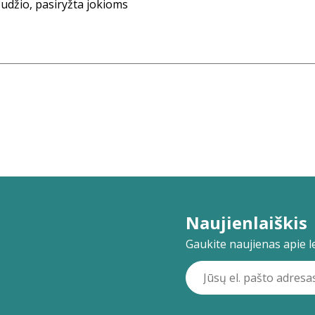
udžio, pasiryžta jokioms
Naujienlaiškis
Gaukite naujienas apie lei