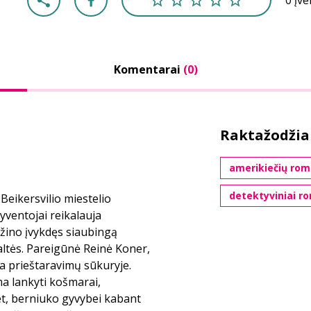
0 įv
Komentarai
(0)
Raktažodžia
amerikiečių rom
detektyviniai r
Beikersvilio miestelio
yventojai reikalauja
ažino įvykdęs siaubingą
kaltės. Pareigūnė Reinė Koner,
a prieštaravimų sūkuryje.
ma lankyti košmarai,
et, berniuko gyvybei kabant