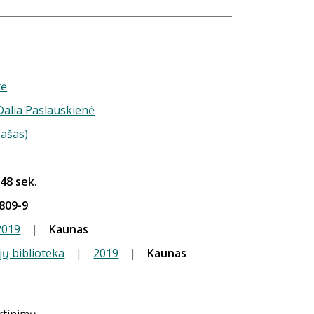
tė
 Dalia Paslauskienė
rašas)
 48 sek.
809-9
2019
|
Kaunas
jų biblioteka
|
2019
|
Kaunas