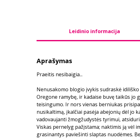
Leidinio informacija
Aprašymas
Praeitis nesibaigia...
Nenusakomo blogio įvykis sudraskė idiliško 
Oregone ramybę, ir kadaise buvę taikūs jo g
teisingumo. Ir nors vienas berniukas prisip
nusikaltimą, įkalčiai pasėja abejonių dėl jo 
vadovaujanti žmogžudystės tyrimui, atsiduri
Viskas pernelyg pažįstama; naktimis ją vėl i
grasinantys paviešinti slaptas nuodėmes. B