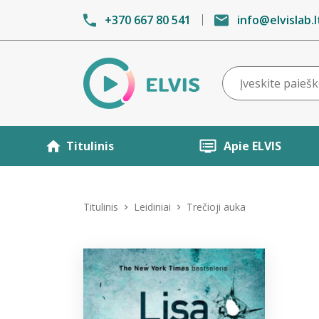
+370 667 80 541
info@elvislab.l
Titulinis
Apie ELVIS
Titulinis
Leidiniai
Trečioji auka