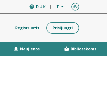
D.U.K.
LT
Registruotis
Prisijungti
Naujienos
Bibliotekoms