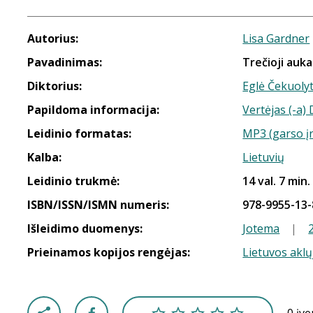
Autorius:
Lisa Gardner
Pavadinimas:
Trečioji auka
Diktorius:
Eglė Čekuoly
Papildoma informacija:
Vertėjas (-a)
Leidinio formatas:
MP3 (garso į
Kalba:
Lietuvių
Leidinio trukmė:
14 val. 7 min.
ISBN/ISSN/ISMN numeris:
978-9955-13-
Išleidimo duomenys:
Jotema
|
Prieinamos kopijos rengėjas:
Lietuvos aklų