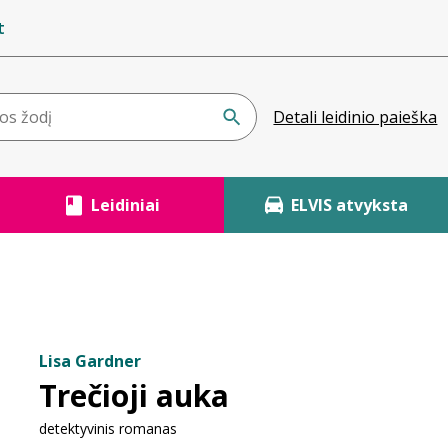
t
Detali leidinio paieška
Leidiniai
ELVIS atvyksta
Lisa Gardner
Trečioji auka
detektyvinis romanas