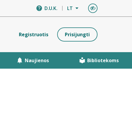
D.U.K.
LT
Registruotis
Prisijungti
Naujienos
Bibliotekoms