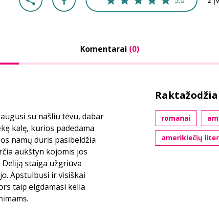
5.0
2 į
Komentarai
(0)
Raktažodžia
žaugusi su našliu tėvu, dabar
romanai
ame
dsekę kalę, kurios padedama
amerikiečių lite
 jos namų duris pasibeldžia
erčia aukštyn kojomis jos
Deliją staiga užgriūva
jo. Apstulbusi ir visiškai
nors taip elgdamasi kelia
enimams.