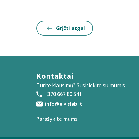
Grįžti atgal
Kontaktai
Turite klausimų? Susisiekite su mumis
+370 667 80 541
info@elvislab.lt
Parašykite mums