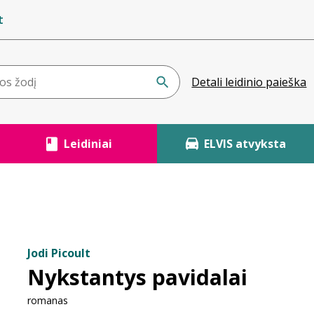
t
Detali leidinio paieška
Leidiniai
ELVIS atvyksta
Jodi Picoult
Nykstantys pavidalai
romanas