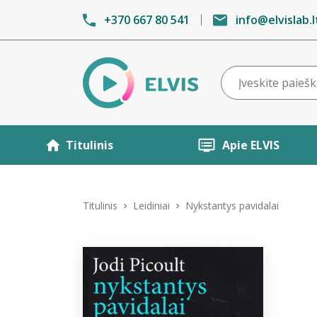
+370 667 80 541
info@elvislab.l
Titulinis
Apie ELVIS
Titulinis
Leidiniai
Nykstantys pavidalai