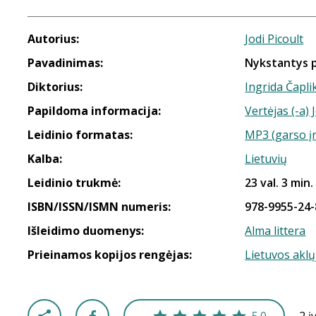
Autorius:
Jodi Picoult
Pavadinimas:
Nykstantys p
Diktorius:
Ingrida Čapli
Papildoma informacija:
Vertėjas (-a) 
Leidinio formatas:
MP3 (garso į
Kalba:
Lietuvių
Leidinio trukmė:
23 val. 3 min.
ISBN/ISSN/ISMN numeris:
978-9955-24-
Išleidimo duomenys:
Alma littera
Prieinamos kopijos rengėjas:
Lietuvos aklų