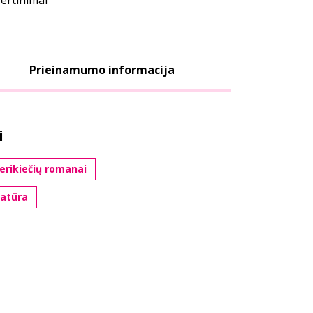
vertinimai
Prieinamumo informacija
i
rikiečių romanai
ratūra