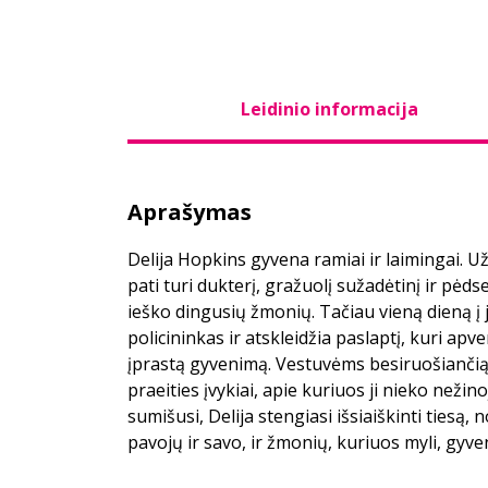
Leidinio informacija
Aprašymas
Delija Hopkins gyvena ramiai ir laimingai. U
pati turi dukterį, gražuolį sužadėtinį ir pė
ieško dingusių žmonių. Tačiau vieną dieną į
policininkas ir atskleidžia paslaptį, kuri apv
įprastą gyvenimą. Vestuvėms besiruošiančią 
praeities įvykiai, apie kuriuos ji nieko nežino
sumišusi, Delija stengiasi išsiaiškinti tiesą, 
pavojų ir savo, ir žmonių, kuriuos myli, gyv