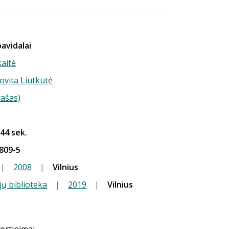
avidalai
kaitė
Jovita Liutkutė
rašas)
 44 sek.
809-5
|
2008
|
Vilnius
jų biblioteka
|
2019
|
Vilnius