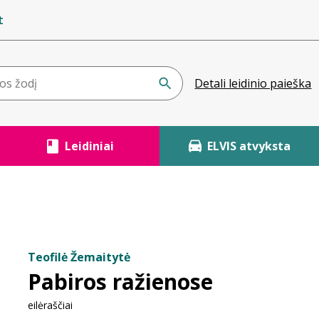
t
Detali leidinio paieška
Leidiniai
ELVIS atvyksta
Teofilė Žemaitytė
Pabiros ražienose
eilėraščiai