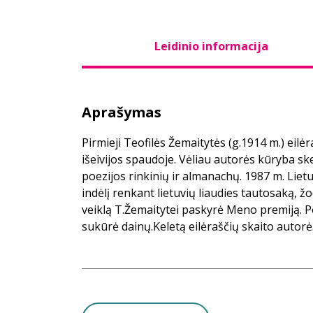
Leidinio informacija
Aprašymas
Pirmieji Teofilės Žemaitytės (g.1914 m.) eilėr
išeivijos spaudoje. Vėliau autorės kūryba ske
poezijos rinkinių ir almanachų. 1987 m. Liet
indėlį renkant lietuvių liaudies tautosaką, žo
veiklą T.Žemaitytei paskyrė Meno premiją. P
sukūrė dainų.Keletą eilėraščių skaito autorė