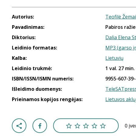
Autorius:
Teofilė Žemai
Pavadinimas:
Pabiros raži
Diktorius:
Dalia Elena S
Leidinio formatas:
MP3 (garso į
Kalba:
Lietuvių
Leidinio trukmė:
1 val. 27 min.
ISBN/ISSN/ISMN numeris:
9955-607-39-
Išleidimo duomenys:
TeleSATpres
Prieinamos kopijos rengėjas:
Lietuvos aklų
0 įv