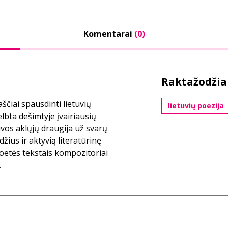
Komentarai
(0)
Raktažodžia
aščiai spausdinti lietuvių
lietuvių poezija
lbta dešimtyje įvairiausių
uvos aklųjų draugija už svarų
džius ir aktyvią literatūrinę
oetės tekstais kompozitoriai
.