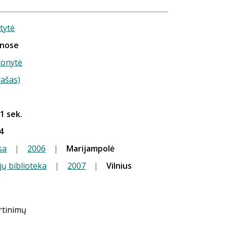
tytė
enose
tonytė
rašas)
 1 sek.
4
sa
|
2006
|
Marijampolė
jų biblioteka
|
2007
|
Vilnius
ertinimų