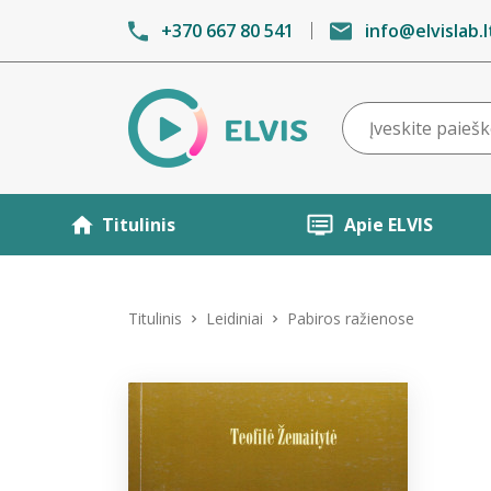
+370 667 80 541
info@elvislab.l
Titulinis
Apie ELVIS
Titulinis
Leidiniai
Pabiros ražienose