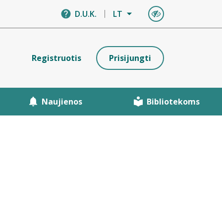
D.U.K.
LT
Registruotis
Prisijungti
Naujienos
Bibliotekoms