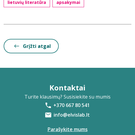
lietuvių literatūra
apsakymai
Grįžti atgal
Kontaktai
Turite klausimų? Susisiekite su mumis
+370 667 80 541
info@elvislab.lt
Parašykite mums