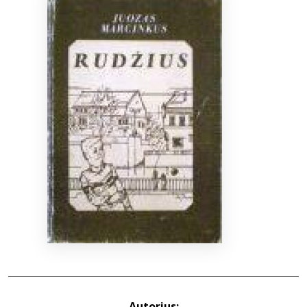
Bibliotekoms
D.U.K.
+370 667 80 541
info@elvislab.lt
Autorius: