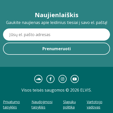
Naujienlaiškis
Gaukite naujienas apie leidinius tiesiai į savo el. paštą!
Prenumeruoti
Visos teisės saugomos © 2026 ELVIS.
Privatumo
Naudojimosi
Slapukų
Vartotojo
taisyklės
taisyklės
politika
vadovas