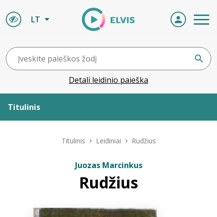
LT
Detali leidinio paieška
Titulinis
Apie ELVIS
Titulinis
Leidiniai
Rudžius
Leidiniai
Juozas Marcinkus
Rudžius
ELVIS atvyksta
Naujienos