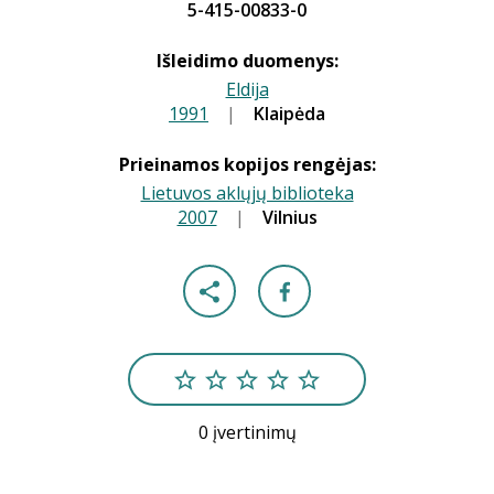
5-415-00833-0
Išleidimo duomenys:
Eldija
1991
|
|
Klaipėda
Prieinamos kopijos rengėjas:
Lietuvos aklųjų biblioteka
2007
|
|
Vilnius
0 įvertinimų