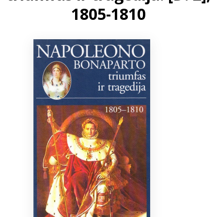
1805-1810
Bibliotekoms
D.U.K.
+370 667 80 541
info@elvislab.lt