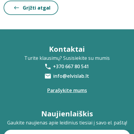
Grįžti atgal
Kontaktai
Turite klausimų? Susisiekite su mumis
+370 667 80 541
info@elvislab.lt
Parašykite mums
Naujienlaiškis
Gaukite naujienas apie leidinius tiesiai į savo el. paštą!