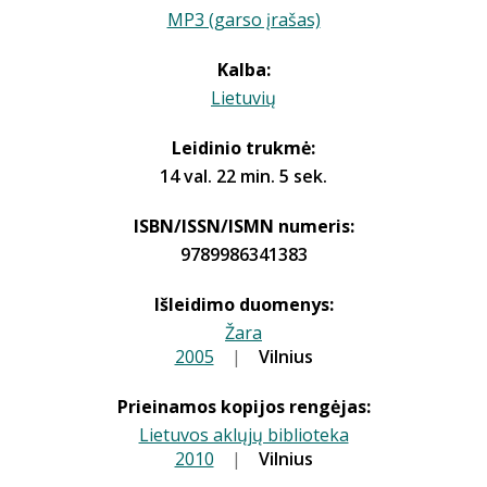
MP3 (garso įrašas)
Kalba:
Lietuvių
Leidinio trukmė:
14 val. 22 min. 5 sek.
ISBN/ISSN/ISMN numeris:
9789986341383
Išleidimo duomenys:
Žara
2005
|
|
Vilnius
Prieinamos kopijos rengėjas:
Lietuvos aklųjų biblioteka
2010
|
|
Vilnius