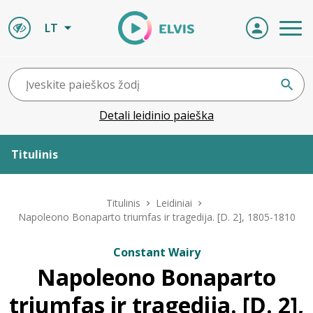
LT
Detali leidinio paieška
Titulinis
Apie ELVIS
Titulinis
Leidiniai
Napoleono Bonaparto triumfas ir tragedija. [D. 2], 1805-1810
Leidiniai
Constant Wairy
Napoleono Bonaparto
ELVIS atvyksta
triumfas ir tragedija. [D. 2],
Naujienos