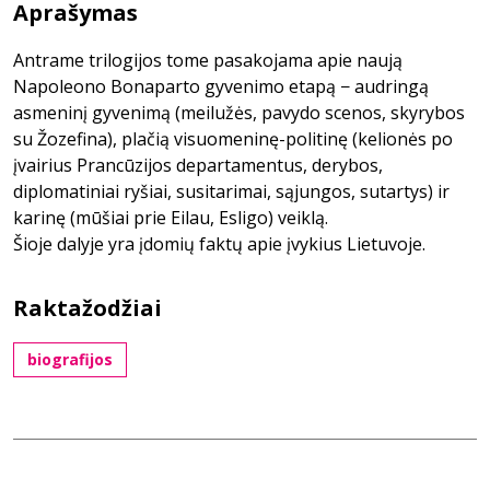
Aprašymas
Antrame trilogijos tome pasakojama apie naują
Napoleono Bonaparto gyvenimo etapą − audringą
asmeninį gyvenimą (meilužės, pavydo scenos, skyrybos
su Žozefina), plačią visuomeninę-politinę (kelionės po
įvairius Prancūzijos departamentus, derybos,
diplomatiniai ryšiai, susitarimai, sąjungos, sutartys) ir
karinę (mūšiai prie Eilau, Esligo) veiklą.
Šioje dalyje yra įdomių faktų apie įvykius Lietuvoje.
Raktažodžiai
biografijos