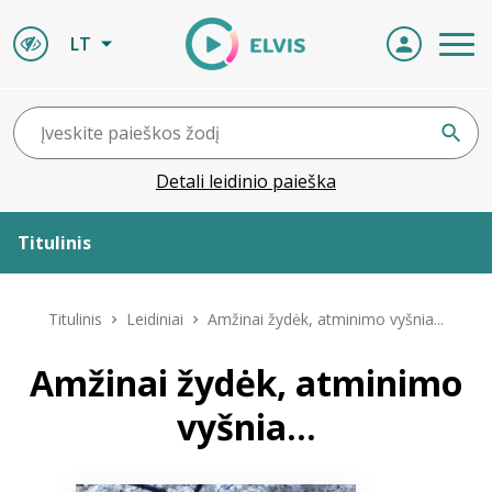
LT
Detali leidinio paieška
Titulinis
Apie ELVIS
Titulinis
Leidiniai
Amžinai žydėk, atminimo vyšnia...
Leidiniai
Amžinai žydėk, atminimo
vyšnia...
ELVIS atvyksta
Naujienos