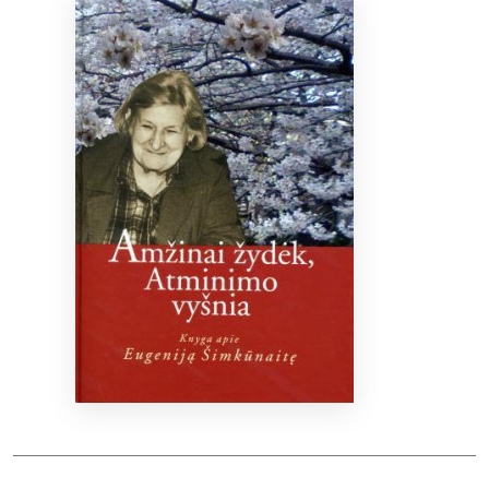
Bibliotekoms
D.U.K.
+370 667 80 541
info@elvislab.lt