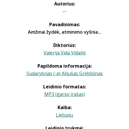
Autorius:
--
Pavadinimas:
Amžinai žydėk, atminimo vyšnia...
Diktorius:
Valerija Vida Vidaitė
Papildoma informacija:
Sudarytojas (-a) Alijušas Grėbliūnas
Leidinio formatas:
MP3 (garso įrašas)
Kalba:
Lietuvių
Leidinio trukmė: