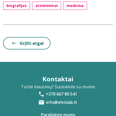
biografijos
atsiminimai
medicina
Grįžti atgal
Kontaktai
Turite klausimų? Susisiekite su mumis
+370 667 80 541
info@elvislab.lt
Parašykite mums