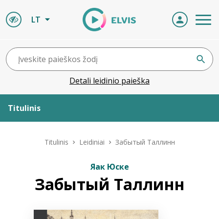
LT
Detali leidinio paieška
Titulinis
Apie ELVIS
Titulinis
Leidiniai
Забытый Таллинн
Leidiniai
Яак Юске
Забытый Таллинн
ELVIS atvyksta
Naujienos