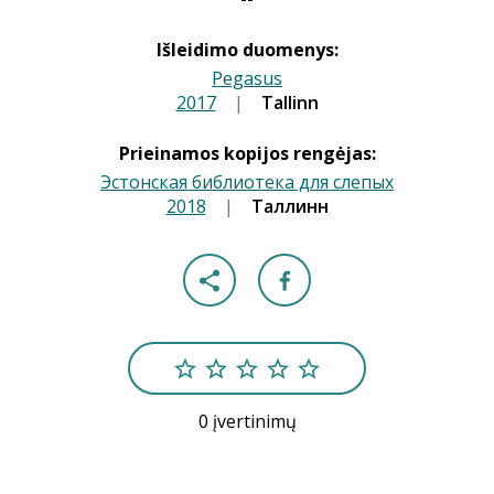
Išleidimo duomenys:
Pegasus
2017
|
|
Tallinn
Prieinamos kopijos rengėjas:
Эстонская библиотека для слепых
2018
|
|
Таллинн
0 įvertinimų