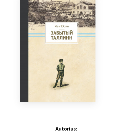
Bibliotekoms
D.U.K.
+370 667 80 541
info@elvislab.lt
Autorius: