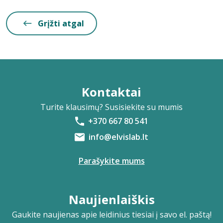
Grįžti atgal
Kontaktai
Turite klausimų? Susisiekite su mumis
+370 667 80 541
info@elvislab.lt
Parašykite mums
Naujienlaiškis
Gaukite naujienas apie leidinius tiesiai į savo el. paštą!