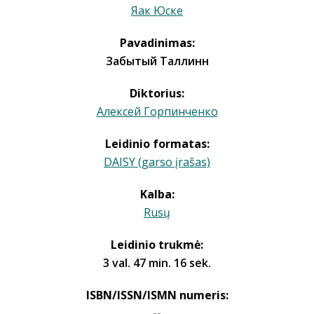
Яак Юске
Pavadinimas:
Забытый Таллинн
Diktorius:
Алексей Горпинченко
Leidinio formatas:
DAISY (garso įrašas)
Kalba:
Rusų
Leidinio trukmė:
3 val. 47 min. 16 sek.
ISBN/ISSN/ISMN numeris:
--