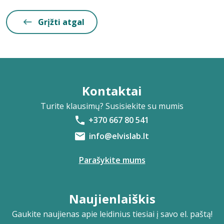
Grįžti atgal
Kontaktai
Turite klausimų? Susisiekite su mumis
+370 667 80 541
info@elvislab.lt
Parašykite mums
Naujienlaiškis
Gaukite naujienas apie leidinius tiesiai į savo el. paštą!