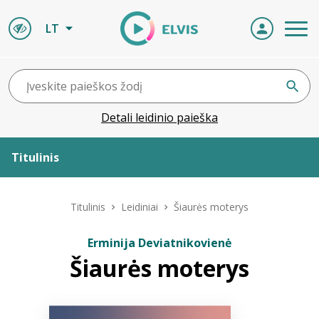
LT
Detali leidinio paieška
Titulinis
Apie ELVIS
Titulinis
Leidiniai
Šiaurės moterys
Leidiniai
Erminija Deviatnikovienė
Šiaurės moterys
ELVIS atvyksta
Naujienos