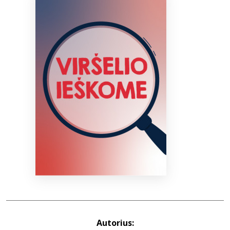
Bibliotekoms
D.U.K.
+370 667 80 541
info@elvislab.lt
Autorius: