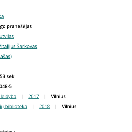
ka
ngo pranešėjas
utvilas
Vitalijus Šarkovas
rašas)
 53 sek.
048-5
 leidyba
|
2017
|
Vilnius
jų biblioteka
|
2018
|
Vilnius