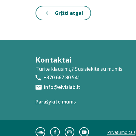
Grįžti atgal
Kontaktai
Turite klausimų? Susisiekite su mumis
+370 667 80 541
info@elvislab.lt
Parašykite mums
Privatumo tais