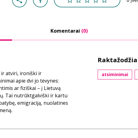
0 įv
Komentarai
(0)
Raktažodžia
 atviri, ironiški ir
atsiminimai
nimai apie dvi jo tėvynes:
imis ar fiziškai – į Lietuvą
ų. Tai nutrūktgalviški ir kartu
patybę, emigraciją, nuolatines
 meną.