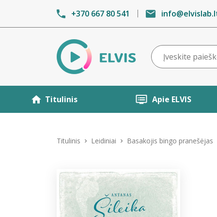
+370 667 80 541
info@elvislab.l
Titulinis
Apie ELVIS
Titulinis
Leidiniai
Basakojis bingo pranešėjas