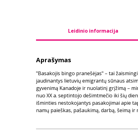
Leidinio informacija
Aprašymas
"Basakojis bingo pranešėjas" – tai žaismingi ir
jaudinantys lietuvių emigrantų sūnaus atsimi
gyvenimą Kanadoje ir nuolatinį grįžimą – mint
nuo XX a. septintojo dešimtmečio iki šių dien
išminties nestokojantys pasakojimai apie ta
namų paieškas, pašaukimą, darbą, šeimą ir