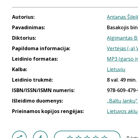
Autorius:
Antanas Šilei
Pavadinimas:
Basakojis bi
Diktorius:
Algimantas B
Papildoma informacija:
Vertėjas (-a) 
Leidinio formatas:
MP3 (garso į
Kalba:
Lietuvių
Leidinio trukmė:
8 val. 49 min.
ISBN/ISSN/ISMN numeris:
978-609-479-
Išleidimo duomenys:
„Baltų lankų“
Prieinamos kopijos rengėjas:
Lietuvos aklų