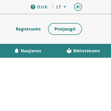
D.U.K.
LT
Registruotis
Prisijungti
Naujienos
Bibliotekoms