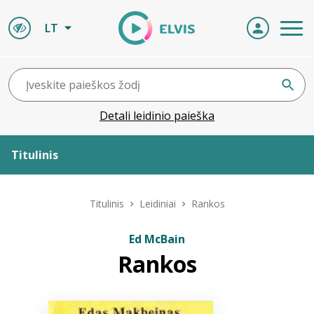
LT
Detali leidinio paieška
Titulinis
Apie ELVIS
Titulinis
Leidiniai
Rankos
Leidiniai
Ed McBain
Rankos
ELVIS atvyksta
Naujienos