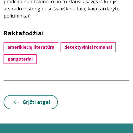
pradedu nuo lavono, o po to klausiu savęs iš kur jis
atsirado ir stengiuosi išsiaiškinti taip, kaip tai darytų
policininkai“.
Raktažodžiai
amerikiečių literatūra
detektyviniai romanai
gangsteriai
Grįžti atgal