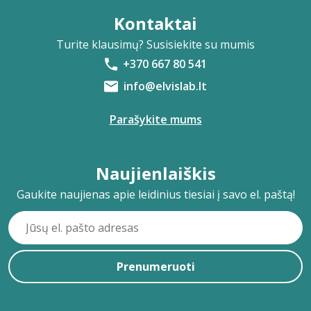
Kontaktai
Turite klausimų? Susisiekite su mumis
+370 667 80 541
info@elvislab.lt
Parašykite mums
Naujienlaiškis
Gaukite naujienas apie leidinius tiesiai į savo el. paštą!
Prenumeruoti