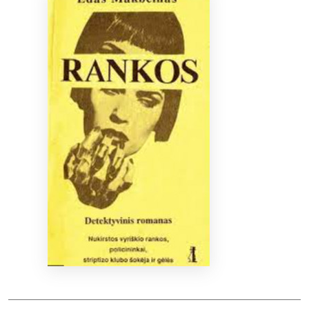
Bibliotekoms
D.U.K.
+370 667 80 541
info@elvislab.lt