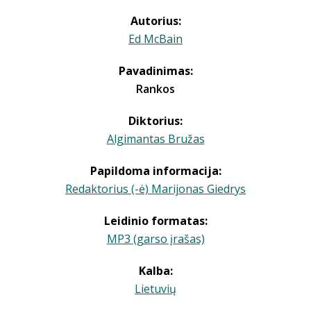
Autorius:
Ed McBain
Pavadinimas:
Rankos
Diktorius:
Algimantas Bružas
Papildoma informacija:
Redaktorius (-ė) Marijonas Giedrys
Leidinio formatas:
MP3 (garso įrašas)
Kalba:
Lietuvių