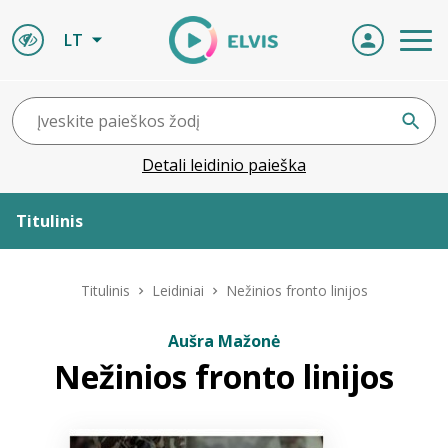
LT
Detali leidinio paieška
Titulinis
Apie ELVIS
Titulinis
Leidiniai
Nežinios fronto linijos
Leidiniai
Aušra Mažonė
Nežinios fronto linijos
ELVIS atvyksta
Naujienos