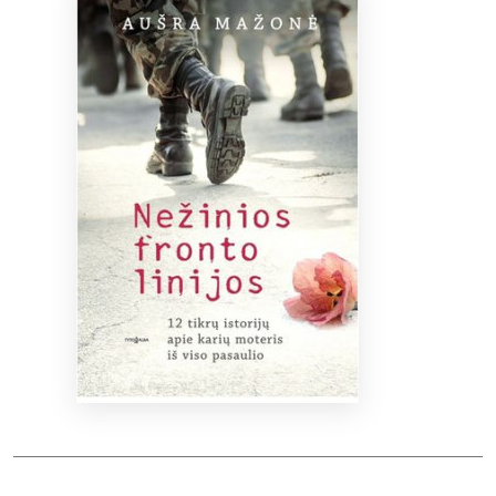
Bibliotekoms
D.U.K.
+370 667 80 541
info@elvislab.lt