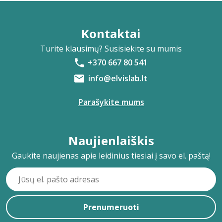
Kontaktai
Turite klausimų? Susisiekite su mumis
+370 667 80 541
info@elvislab.lt
Parašykite mums
Naujienlaiškis
Gaukite naujienas apie leidinius tiesiai į savo el. paštą!
Prenumeruoti