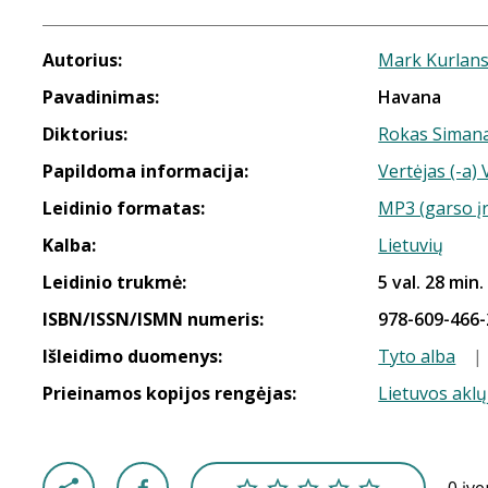
Autorius:
Mark Kurlan
Pavadinimas:
Havana
Diktorius:
Rokas Simana
Papildoma informacija:
Vertėjas (-a) 
Leidinio formatas:
MP3 (garso į
Kalba:
Lietuvių
Leidinio trukmė:
5 val. 28 min.
ISBN/ISSN/ISMN numeris:
978-609-466-
Išleidimo duomenys:
Tyto alba
|
Prieinamos kopijos rengėjas:
Lietuvos aklų