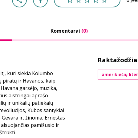
0 įv
Komentarai
(0)
Raktažodžia
itį, kuri siekia Kolumbo
amerikiečių lite
 piratų ir Havanos, kaip
ai Havana garsėjo, muzika,
rius aistringai aprašo
ių ir unikalių patiekalų
 revoliucijos, Kubos santykiai
Če Gevara ir, žinoma, Ernestas
 alsuojančias pamišusio ir
štrūkti.