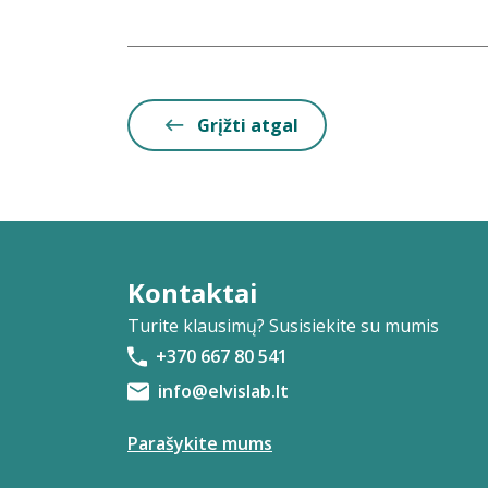
Grįžti atgal
Kontaktai
Turite klausimų? Susisiekite su mumis
+370 667 80 541
info@elvislab.lt
Parašykite mums