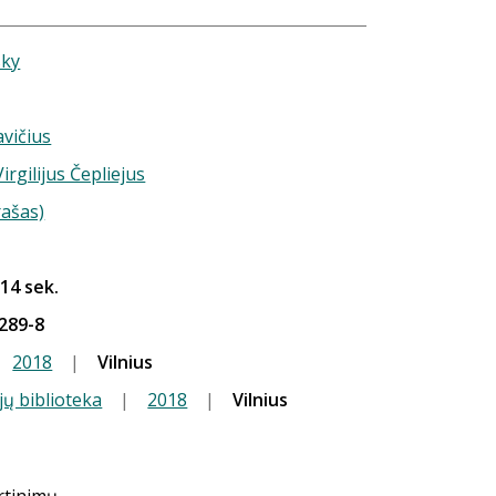
sky
vičius
Virgilijus Čepliejus
rašas)
 14 sek.
289-8
2018
|
Vilnius
jų biblioteka
|
2018
|
Vilnius