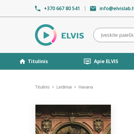
+370 667 80 541
info@elvislab.l
Titulinis
Apie ELVIS
Titulinis
Leidiniai
Havana