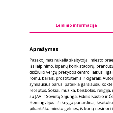
Leidinio informacija
Aprašymas
Pasakojimas nukelia skaitytoją į miesto prae
išsilaipinimo, ispanų konkistadorų, prancūzų
didžiulio vergų prekybos centro, laikus. Ilg
romu, barais, prostitutėmis ir cigarais. Auto
žymiausius barus, pateikia garsiausių kokteil
receptus. Šokiai, muzika, beisbolas, religija,
su JAV ir Sovietų Sąjunga, Fidelis Kastro ir 
Hemingvėjus– ši knyga panardina į kvaituliu
pikantiško miesto gelmes, iš kurių nesinori i