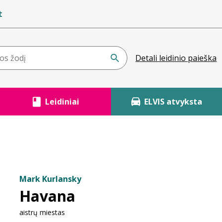
t
Detali leidinio paieška
Leidiniai
ELVIS atvyksta
Mark Kurlansky
Havana
aistrų miestas