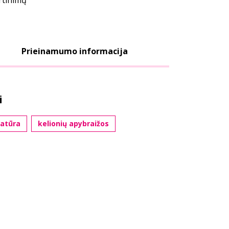
ertinimų
Prieinamumo informacija
i
ratūra
kelionių apybraižos