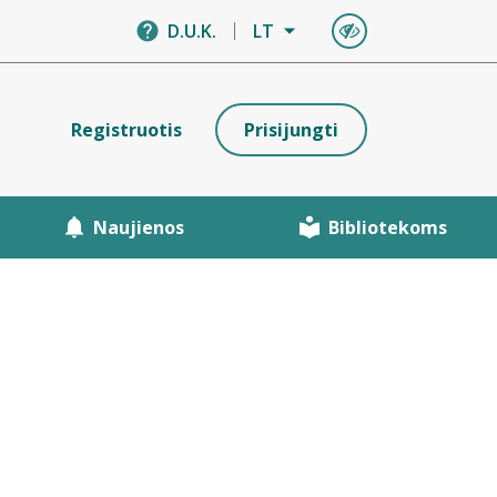
D.U.K.
LT
Registruotis
Prisijungti
Naujienos
Bibliotekoms