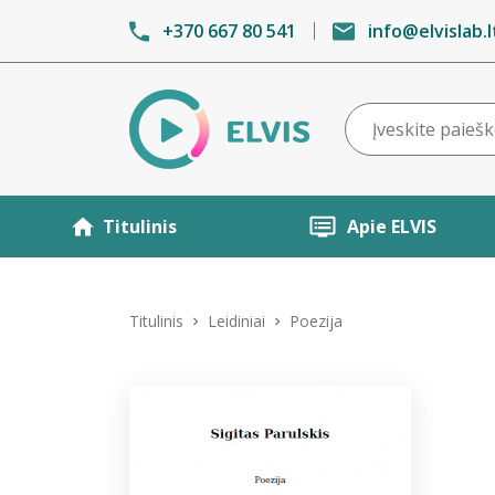
+370 667 80 541
info@elvislab.l
Titulinis
Apie ELVIS
Titulinis
Leidiniai
Poezija