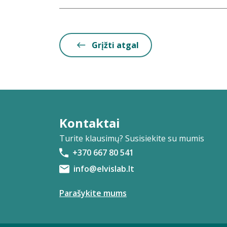
Grįžti atgal
Kontaktai
Turite klausimų? Susisiekite su mumis
+370 667 80 541
info@elvislab.lt
Parašykite mums