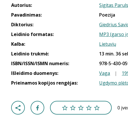
Autorius:
Sigitas Parul
Pavadinimas:
Poezija
Diktorius:
Giedrius Savi
Leidinio formatas:
MP3 (garso į
Kalba:
Lietuvių
Leidinio trukmė:
13 min. 36 se
ISBN/ISSN/ISMN numeris:
978-5-430-05
Išleidimo duomenys:
Vaga
|
19
Prieinamos kopijos rengėjas:
Ugdymo plėto
0 įv