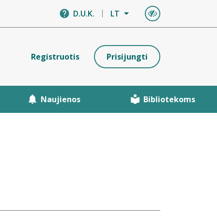
D.U.K.
LT
Registruotis
Prisijungti
Naujienos
Bibliotekoms