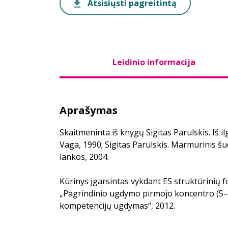
Atsisiųsti pagreitintą
Leidinio informacija
Aprašymas
Skaitmeninta iš knygų Sigitas Parulskis. Iš ilge
Vaga, 1990; Sigitas Parulskis. Marmurinis šuo
lankos, 2004.
Kūrinys įgarsintas vykdant ES struktūrinių
„Pagrindinio ugdymo pirmojo koncentro (5–8
kompetencijų ugdymas“, 2012.