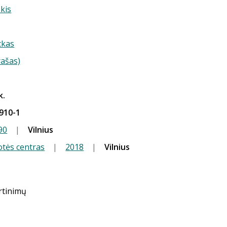
skis
ckas
rašas)
k.
910-1
90
|
Vilnius
tės centras
|
2018
|
Vilnius
ertinimų