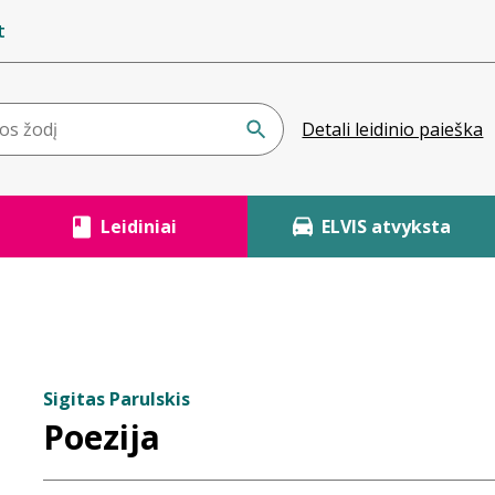
t
Detali leidinio paieška
Leidiniai
ELVIS atvyksta
Sigitas Parulskis
Poezija