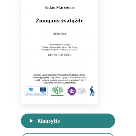
Bibliotekoms
D.U.K.
+370 667 80 541
info@elvislab.lt
Klausytis