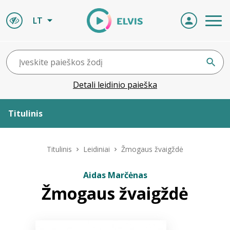
LT
Detali leidinio paieška
Titulinis
Apie ELVIS
Titulinis
Leidiniai
Žmogaus žvaigždė
Leidiniai
Aidas Marčėnas
Žmogaus žvaigždė
ELVIS atvyksta
Naujienos