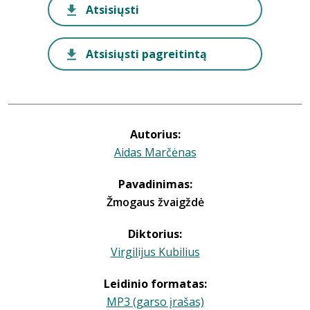
Atsisiųsti
Atsisiųsti pagreitintą
Autorius:
Aidas Marčėnas
Pavadinimas:
Žmogaus žvaigždė
Diktorius:
Virgilijus Kubilius
Leidinio formatas:
MP3 (garso įrašas)