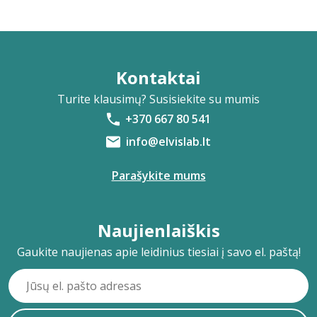
Kontaktai
Turite klausimų? Susisiekite su mumis
+370 667 80 541
info@elvislab.lt
Parašykite mums
Naujienlaiškis
Gaukite naujienas apie leidinius tiesiai į savo el. paštą!