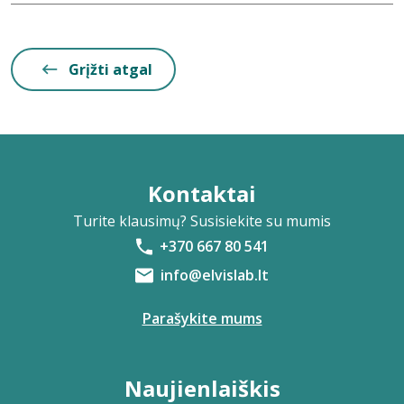
Grįžti atgal
Kontaktai
Turite klausimų? Susisiekite su mumis
+370 667 80 541
info@elvislab.lt
Parašykite mums
Naujienlaiškis