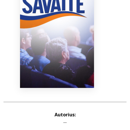
Bibliotekoms
D.U.K.
+370 667 80 541
info@elvislab.lt
Autorius:
--