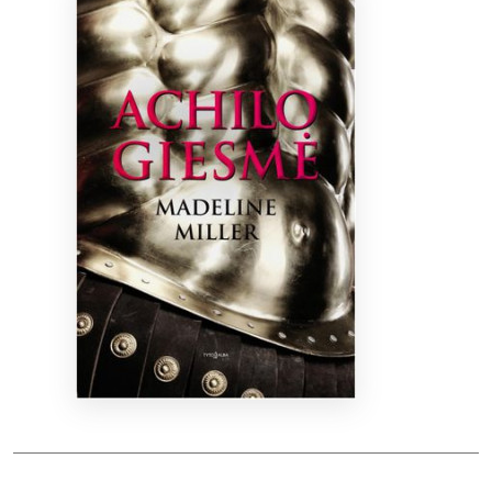
Bibliotekoms
D.U.K.
+370 667 80 541
info@elvislab.lt