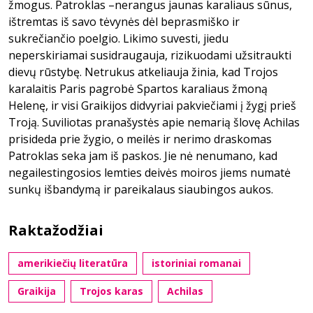
žmogus. Patroklas –nerangus jaunas karaliaus sūnus,
ištremtas iš savo tėvynės dėl beprasmiško ir
sukrečiančio poelgio. Likimo suvesti, jiedu
neperskiriamai susidraugauja, rizikuodami užsitraukti
dievų rūstybę. Netrukus atkeliauja žinia, kad Trojos
karalaitis Paris pagrobė Spartos karaliaus žmoną
Helenę, ir visi Graikijos didvyriai pakviečiami į žygį prieš
Troją. Suviliotas pranašystės apie nemarią šlovę Achilas
prisideda prie žygio, o meilės ir nerimo draskomas
Patroklas seka jam iš paskos. Jie nė nenumano, kad
negailestingosios lemties deivės moiros jiems numatė
sunkų išbandymą ir pareikalaus siaubingos aukos.
Raktažodžiai
amerikiečių literatūra
istoriniai romanai
Graikija
Trojos karas
Achilas