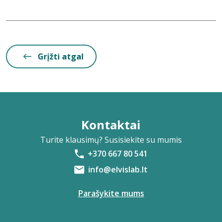
Grįžti atgal
Kontaktai
Turite klausimų? Susisiekite su mumis
+370 667 80 541
info@elvislab.lt
Parašykite mums