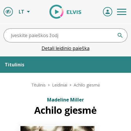
LT
Detali leidinio paieška
Titulinis
Apie ELVIS
Titulinis
Leidiniai
Achilo giesmė
Leidiniai
Madeline Miller
Achilo giesmė
ELVIS atvyksta
Naujienos