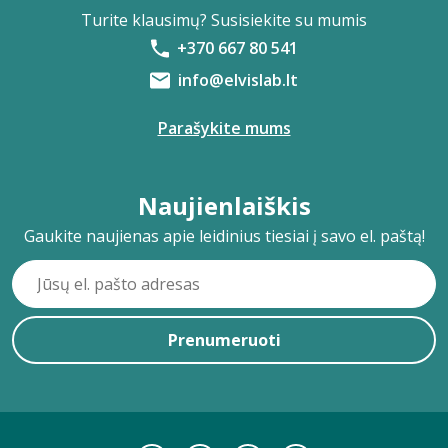
Turite klausimų? Susisiekite su mumis
+370 667 80 541
info@elvislab.lt
Parašykite mums
Naujienlaiškis
Gaukite naujienas apie leidinius tiesiai į savo el. paštą!
Prenumeruoti