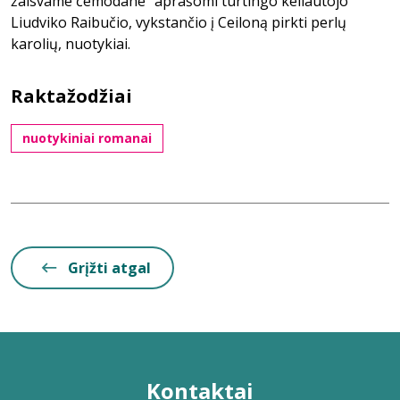
žalsvame čemodane" aprašomi turtingo keliautojo
Liudviko Raibučio, vykstančio į Ceiloną pirkti perlų
karolių, nuotykiai.
Raktažodžiai
nuotykiniai romanai
Grįžti atgal
Kontaktai