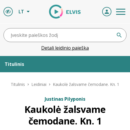
LT
Detali leidinio paieška
Titulinis
Apie ELVIS
Titulinis
Leidiniai
Kaukolė žalsvame čemodane. Kn. 1
Leidiniai
Justinas Pilyponis
Kaukolė žalsvame
ELVIS atvyksta
čemodane. Kn. 1
Naujienos