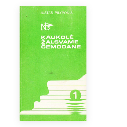
Bibliotekoms
D.U.K.
+370 667 80 541
info@elvislab.lt