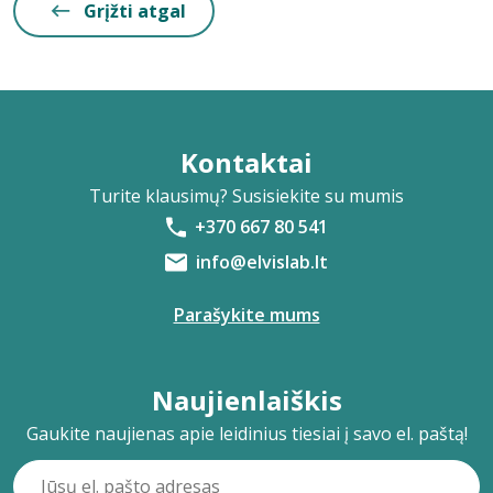
Grįžti atgal
Kontaktai
Turite klausimų? Susisiekite su mumis
+370 667 80 541
info@elvislab.lt
Parašykite mums
Naujienlaiškis
Gaukite naujienas apie leidinius tiesiai į savo el. paštą!