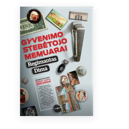
Bibliotekoms
D.U.K.
+370 667 80 541
info@elvislab.lt