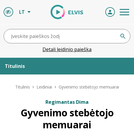
LT
Detali leidinio paieška
Titulinis
Apie ELVIS
Titulinis
Leidiniai
Gyvenimo stebėtojo memuarai
Leidiniai
Regimantas Dima
Gyvenimo stebėtojo
ELVIS atvyksta
memuarai
Naujienos