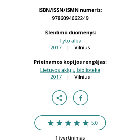
ISBN/ISSN/ISMN numeris:
9786094662249
Išleidimo duomenys:
Tyto alba
2017
|
|
Vilnius
Prieinamos kopijos rengėjas:
Lietuvos aklųjų biblioteka
2017
|
|
Vilnius
5.0
1 įvertinimas