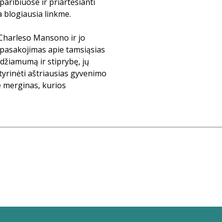
paribiuose ir priartėsianti
ia blogiausia linkme.
 Charleso Mansono ir jo
s pasakojimas apie tamsiąsias
džiamumą ir stiprybę, jų
štyrinėti aštriausias gyvenimo
e merginas, kurios