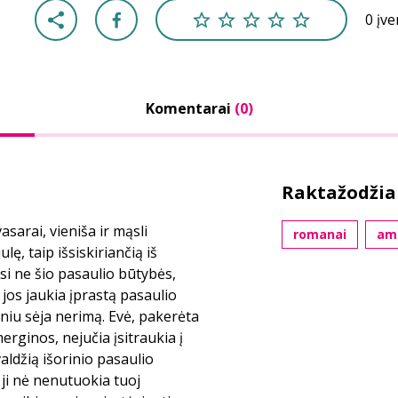
0 įv
Komentarai
(0)
Raktažodžia
vasarai, vieniša ir mąsli
romanai
ame
ę, taip išsiskiriančią iš
rsi ne šio pasaulio būtybės,
os jaukia įprastą pasaulio
sniu sėja nerimą. Evė, pakerėta
rginos, nejučia įsitraukia į
ldžią išorinio pasaulio
 ji nė nenutuokia tuoj