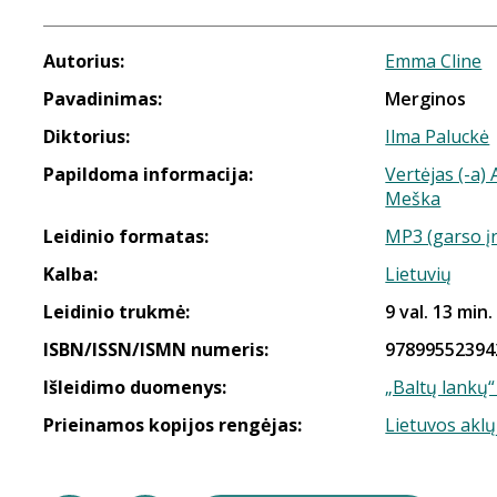
Autorius:
Emma Cline
Pavadinimas:
Merginos
Diktorius:
Ilma Paluckė
Papildoma informacija:
Vertėjas (-a)
Meška
Leidinio formatas:
MP3 (garso į
Kalba:
Lietuvių
Leidinio trukmė:
9 val. 13 min.
ISBN/ISSN/ISMN numeris:
97899552394
Išleidimo duomenys:
„Baltų lankų“
Prieinamos kopijos rengėjas:
Lietuvos aklų