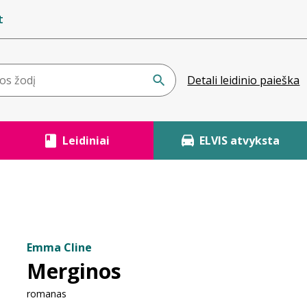
t
Detali leidinio paieška
Leidiniai
ELVIS atvyksta
Emma Cline
Merginos
romanas