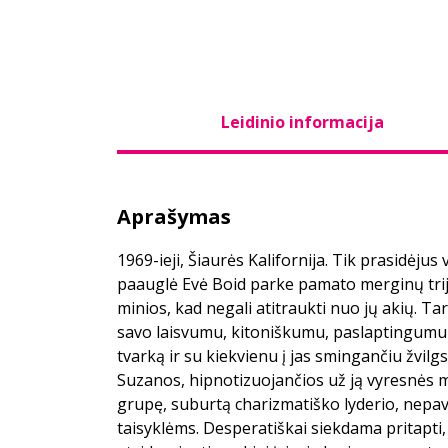
Leidinio informacija
Aprašymas
1969-ieji, Šiaurės Kalifornija. Tik prasidėjus 
paauglė Evė Boid parke pamato merginų trijul
minios, kad negali atitraukti nuo jų akių. Ta
savo laisvumu, kitoniškumu, paslaptingumu j
tvarką ir su kiekvienu į jas smingančiu žvilg
Suzanos, hipnotizuojančios už ją vyresnės me
grupę, suburtą charizmatiško lyderio, nepava
taisyklėms. Desperatiškai siekdama pritapti,