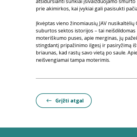
atsidursianti sunkiai įsivaizduojamo smurto 
prie akimirkos, kai įvykiai gali pasisukti pač
Įkvėptas vieno žinomiausių JAV nusikaltėlių
suburtos sektos istorijos – tai neišdildoma
moteriškumo puses, apie merginas, jų pažei
stingdantį pripažinimo ilgesį ir pasiryžimą i
briaunas, kad rastų savo vietą po saule. Api
neišvengiamai tampa moterimis.
Grįžti atgal