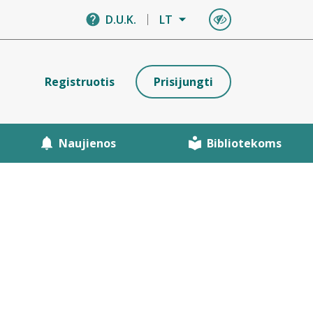
D.U.K.
LT
Registruotis
Prisijungti
Naujienos
Bibliotekoms