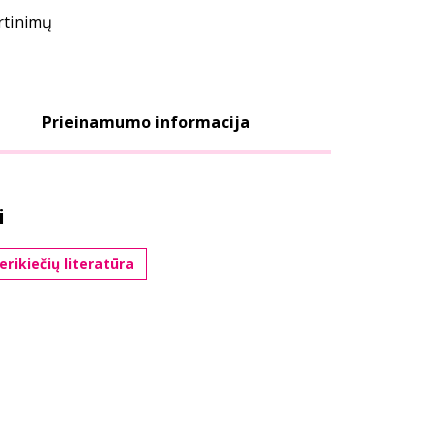
ertinimų
Prieinamumo informacija
i
rikiečių literatūra