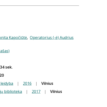
 Anita Kapočiūtė
,
Operatorius (-ė) Audrius
rašas)
 34 sek.
20
 leidyba
|
2016
|
Vilnius
jų biblioteka
|
2017
|
Vilnius