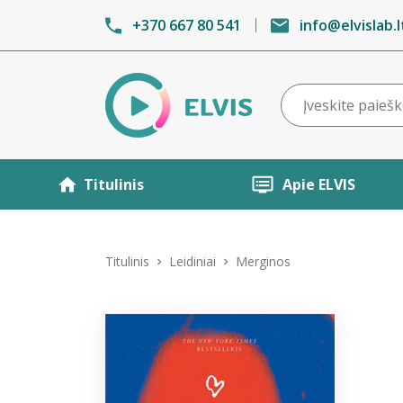
+370 667 80 541
info@elvislab.l
Titulinis
Apie ELVIS
Titulinis
Leidiniai
Merginos