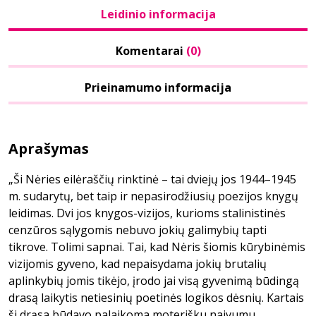
Leidinio informacija
Komentarai
(0)
Prieinamumo informacija
Aprašymas
„Ši Nėries eilėraščių rinktinė – tai dviejų jos 1944–1945
m. sudarytų, bet taip ir nepasirodžiusių poezijos knygų
leidimas. Dvi jos knygos-vizijos, kurioms stalinistinės
cenzūros sąlygomis nebuvo jokių galimybių tapti
tikrove. Tolimi sapnai. Tai, kad Nėris šiomis kūrybinėmis
vizijomis gyveno, kad nepaisydama jokių brutalių
aplinkybių jomis tikėjo, įrodo jai visą gyvenimą būdingą
drasą laikytis netiesinių poetinės logikos dėsnių. Kartais
ši drąsa būdavo palaikoma moterišku naivumu,