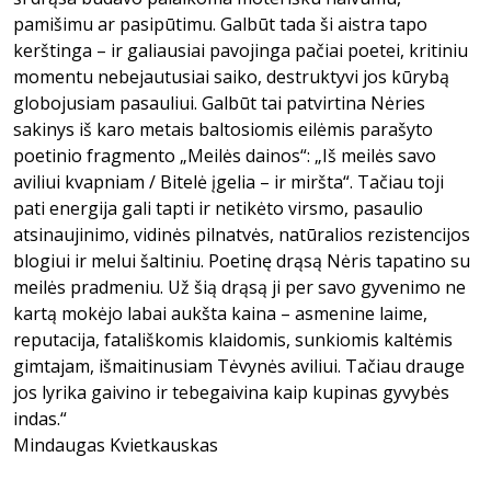
pamišimu ar pasipūtimu. Galbūt tada ši aistra tapo
kerštinga – ir galiausiai pavojinga pačiai poetei, kritiniu
momentu nebejautusiai saiko, destruktyvi jos kūrybą
globojusiam pasauliui. Galbūt tai patvirtina Nėries
sakinys iš karo metais baltosiomis eilėmis parašyto
poetinio fragmento „Meilės dainos“: „Iš meilės savo
aviliui kvapniam / Bitelė įgelia – ir miršta“. Tačiau toji
pati energija gali tapti ir netikėto virsmo, pasaulio
atsinaujinimo, vidinės pilnatvės, natūralios rezistencijos
blogiui ir melui šaltiniu. Poetinę drąsą Nėris tapatino su
meilės pradmeniu. Už šią drąsą ji per savo gyvenimo ne
kartą mokėjo labai aukšta kaina – asmenine laime,
reputacija, fatališkomis klaidomis, sunkiomis kaltėmis
gimtajam, išmaitinusiam Tėvynės aviliui. Tačiau drauge
jos lyrika gaivino ir tebegaivina kaip kupinas gyvybės
indas.“
Mindaugas Kvietkauskas