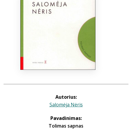
Bibliotekoms
D.U.K.
+370 667 80 541
info@elvislab.lt
Autorius:
Salomėja Nėris
Pavadinimas:
Tolimas sapnas