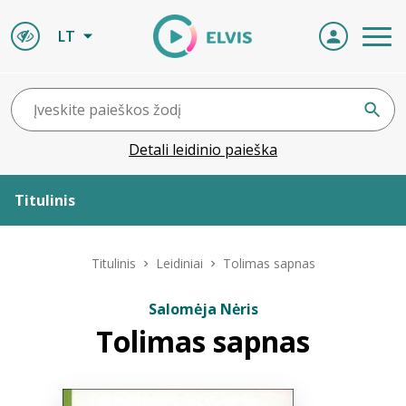
LT
Detali leidinio paieška
Titulinis
Apie ELVIS
Titulinis
Leidiniai
Tolimas sapnas
Leidiniai
Salomėja Nėris
Tolimas sapnas
ELVIS atvyksta
Naujienos