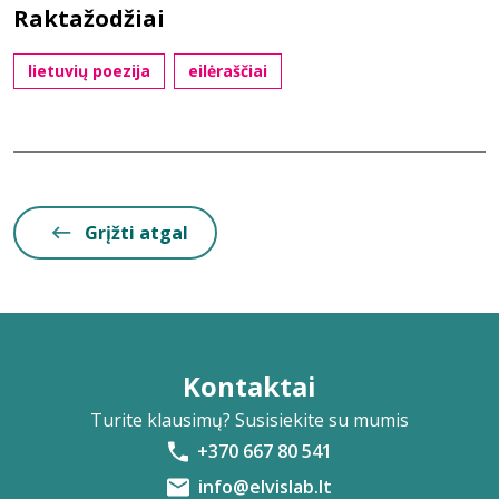
Raktažodžiai
lietuvių poezija
eilėraščiai
Grįžti atgal
Kontaktai
Turite klausimų? Susisiekite su mumis
+370 667 80 541
info@elvislab.lt