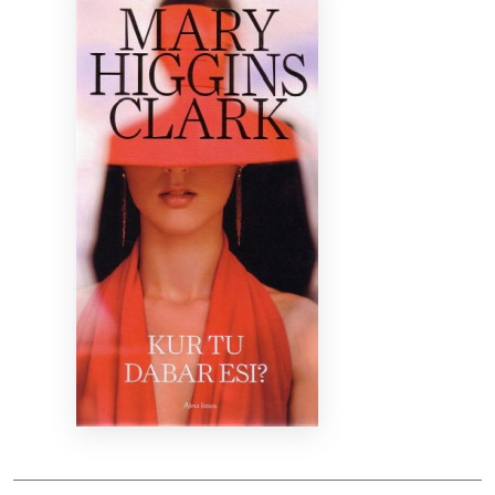
Bibliotekoms
D.U.K.
+370 667 80 541
info@elvislab.lt