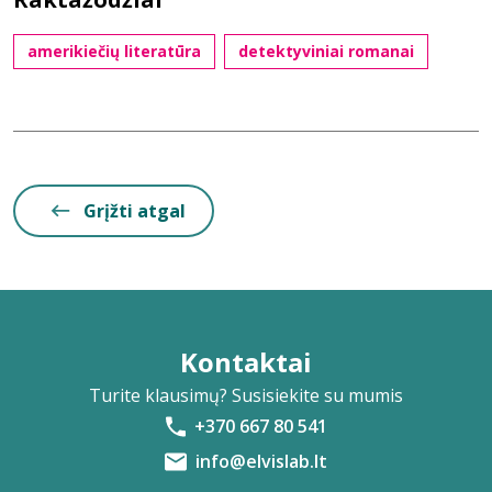
amerikiečių literatūra
detektyviniai romanai
Grįžti atgal
Kontaktai
Turite klausimų? Susisiekite su mumis
+370 667 80 541
info@elvislab.lt