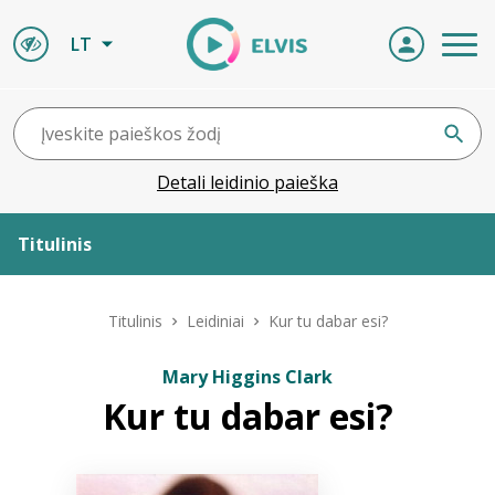
LT
Detali leidinio paieška
Titulinis
Apie ELVIS
Titulinis
Leidiniai
Kur tu dabar esi?
Leidiniai
Mary Higgins Clark
Kur tu dabar esi?
ELVIS atvyksta
Naujienos