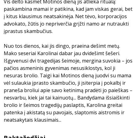
Vis dėlto kasmet Motinos dieną jis atlieka ritualą:
paskambina mamai ir patikina, kad jam viskas gerai, bet
į kitus klausimus neatsakinėja. Net tėvo, korporacijos
advokato, žūtis jo nepriverčia grįžti namo ar nutraukti
įprastus skambučius.
Nuo tos dienos, kai jis dingo, praeina dešimt metų.
Mako seseriai Karolinai dabar jau dvidešimt šešeri.
Išgyvenusi dvi tragedijas šeimoje, mergina suvokia – jos
pačios asmeninis gyvenimas nesusiklostys, kol ji
nesuras brolio. Taigi kai Motinos dieną juodvi su mama
vėl sulaukia įprasto skambučio, ji įsiterpia į pokalbį ir
praneša broliui apie savo ketinimą pradėti jo paieškas –
nesvarbu, kiek jai tai kainuotų... Bandydama išsiaiškinti
brolio ir šeimos tragedijų paslaptis, Karolina greitai
patenka į akistatą su pavojais, slaptomis aistromis ir
neatsakytais klausimais...
Raktažodžiai