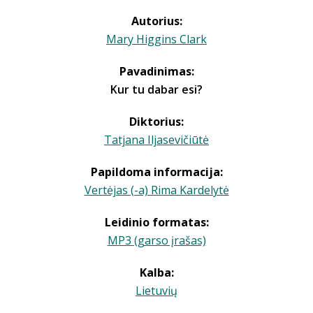
Autorius:
Mary Higgins Clark
Pavadinimas:
Kur tu dabar esi?
Diktorius:
Tatjana Iljasevičiūtė
Papildoma informacija:
Vertėjas (-a) Rima Kardelytė
Leidinio formatas:
MP3 (garso įrašas)
Kalba:
Lietuvių