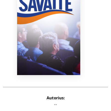
Bibliotekoms
D.U.K.
+370 667 80 541
info@elvislab.lt
Autorius:
--