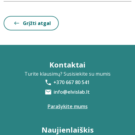
Grįžti atgal
Kontaktai
Turite klausimų? Susisiekite su mumis
+370 667 80 541
info@elvislab.lt
Parašykite mums
Naujienlaiškis