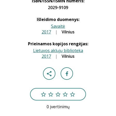
ISBN/ISSN/ISMN numeris:
2029-9109
Išleidimo duomenys:
Savaitė
2017
|
|
Vilnius
Prieinamos kopijos rengėjas:
Lietuvos aklųjų biblioteka
2017
|
|
Vilnius
0 įvertinimų