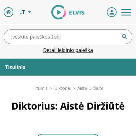
LT
Detali leidinio paieška
Titulinis
Apie ELVIS
Titulinis
Diktoriai
Aistė Diržiūtė
Leidiniai
Diktorius: Aistė Diržiūtė
ELVIS atvyksta
Naujienos