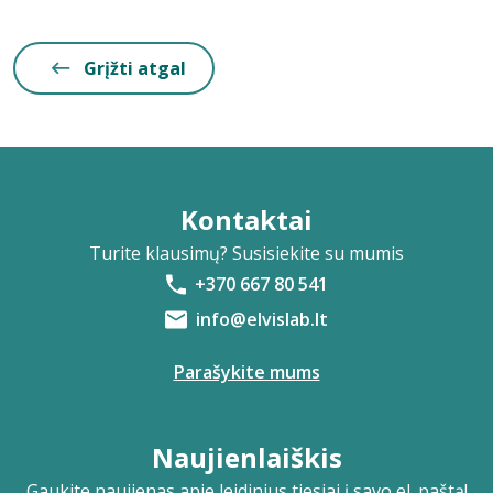
Grįžti atgal
Kontaktai
Turite klausimų? Susisiekite su mumis
+370 667 80 541
info@elvislab.lt
Parašykite mums
Naujienlaiškis
Gaukite naujienas apie leidinius tiesiai į savo el. paštą!