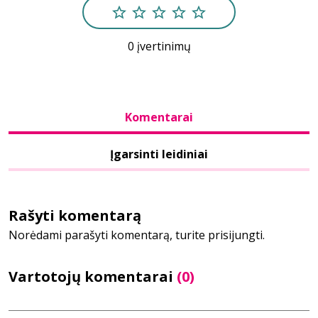
Bibliotekoms
0 įvertinimų
D.U.K.
Komentarai
+370 667 80 541
Įgarsinti leidiniai
info@elvislab.lt
Rašyti komentarą
Norėdami parašyti komentarą, turite prisijungti.
Vartotojų komentarai
(0)