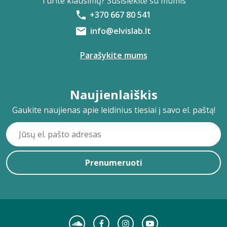
Turite klausimų? Susisiekite su mumis
+370 667 80 541
info@elvislab.lt
Parašykite mums
Naujienlaiškis
Gaukite naujienas apie leidinius tiesiai į savo el. paštą!
Prenumeruoti