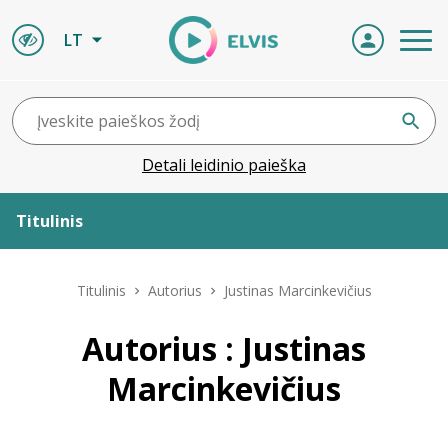
LT
Detali leidinio paieška
Titulinis
Apie ELVIS
Titulinis
Autorius
Justinas Marcinkevičius
Leidiniai
Autorius : Justinas
Marcinkevičius
ELVIS atvyksta
Naujienos