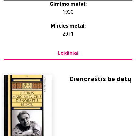
Gimimo metai:
1930
Bibliotekoms
Mirties metai:
D.U.K.
2011
Leidiniai
+370 667 80 541
info@elvislab.lt
Dienoraštis be datų