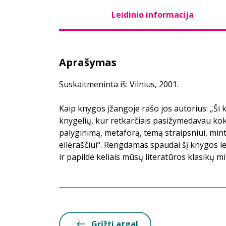
Leidinio informacija
Aprašymas
Suskaitmeninta iš: Vilnius, 2001.
Kaip knygos įžangoje rašo jos autorius: „Ši 
knygelių, kur retkarčiais pasižymėdavau koki
palyginimą, metaforą, temą straipsniui, mint
eilėraščiui“. Rengdamas spaudai šį knygos l
ir papildė keliais mūsų literatūros klasikų mi
Grįžti atgal