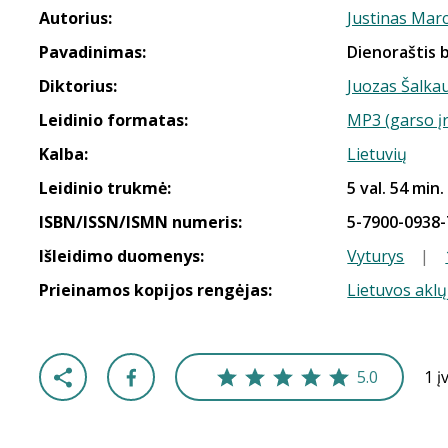
Autorius:
Justinas Marc
Pavadinimas:
Dienoraštis 
Diktorius:
Juozas Šalka
Leidinio formatas:
MP3 (garso į
Kalba:
Lietuvių
Leidinio trukmė:
5 val. 54 min.
ISBN/ISSN/ISMN numeris:
5-7900-0938-
Išleidimo duomenys:
Vyturys
|
Prieinamos kopijos rengėjas:
Lietuvos aklų
5.0
1 į