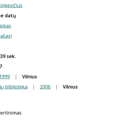
inkevičius
be datų
uskas
rašas)
 39 sek.
7
1999
|
Vilnius
jų biblioteka
|
2006
|
Vilnius
vertinimas