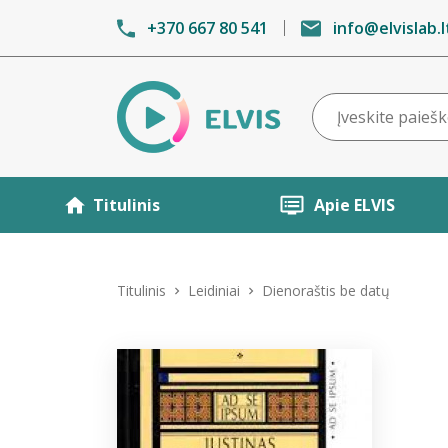
+370 667 80 541
info@elvislab.l
Titulinis
Apie ELVIS
Titulinis
Leidiniai
Dienoraštis be datų