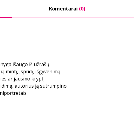
Komentarai
(0)
knyga išaugo iš užrašų
ą mintį, įspūdį, išgyvenimą,
ies ar jausmo kryptį
eidimą, autorius ją sutrumpino
niportretais.