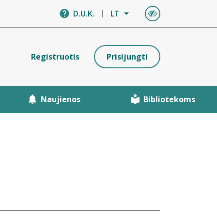
D.U.K.
LT
Registruotis
Prisijungti
Naujienos
Bibliotekoms